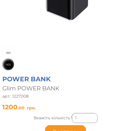
001
002
POWER BANK
Glim POWER BANK
арт.: 1227008
1200
.00
грн.
Вкажіть кількість
*