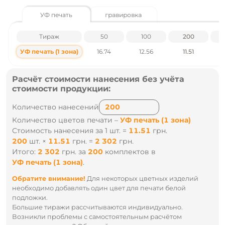
Габариты – 10.5 х 5.3 х 5.3 см
УФ печать
гравировка
Материалы - ABS-пластик
Особенности - кемпинговая лампа, цифровой
Тираж
50
100
200
дисплей, литиевая батарея, съемные кабели, ручка
Кабель – съемные встроенные USB-C и Lightning +
УФ печать (1 зона)
16.74
12.56
11.51
кабель Type-C 30 см в комплекте
Беспроводная зарядка – нет
Порты - Output: USB, Lightning, USB-C порт/кабель;
Input: USB-C
Расчёт стоимости нанесения без учёта
Быстрая зарядка - PD/QC – до 22 Вт
стоимости продукции:
Емкость батареи, мАч - 20 000
Вес ~, кг - 0.372
Количество нанесений
Индивидуальная упаковка – картонная коробка
Маленькая упаковка - 1
Количество цветов печати –
УФ печать (1 зона)
Большая упаковка - 30
Стоимость нанесения за 1 шт. =
11.51
грн.
Группа нанесения - тампопечать, УФ печать
200
шт.
×
11.51
грн.
=
2 302
грн.
Цены указаны без учета НДС.
Итого:
2 302
грн.
за
200
комплектов
в
УФ печать (1 зона)
.
Наличие и цены уточняйте у наших менеджеров по тел
.: +38 095 931 76 31
Обратите внимание!
Для некоторых цветных изделий
необходимо добавлять один цвет для печати белой
подложки.
Большие тиражи рассчитываются индивидуально.
Возникли проблемы с самостоятельным расчётом