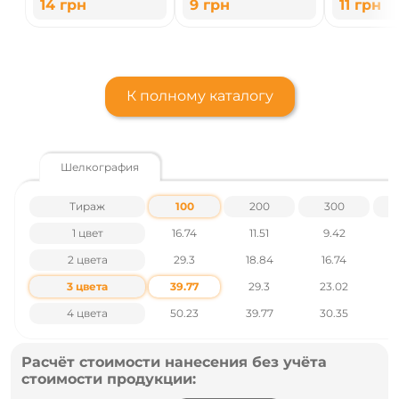
14
грн
9
грн
11
грн
К полному каталогу
Шелкография
Тираж
100
200
300
1 цвет
16.74
11.51
9.42
2 цвета
29.3
18.84
16.74
3 цвета
39.77
29.3
23.02
4 цвета
50.23
39.77
30.35
Расчёт стоимости нанесения без учёта
стоимости продукции: