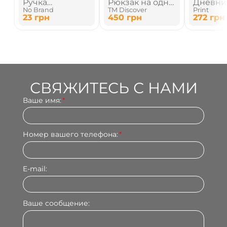
Ручка
Рюкзак на одно
Дневни
No Brand
TM Discover
Print
металлическая
плечо
23
грн
450
грн
272
грн
шариковая
СВЯЖИТЕСЬ С НАМИ
Ваше имя:
*
Номер вашего телефона:
*
E-mail:
Ваше сообщение: