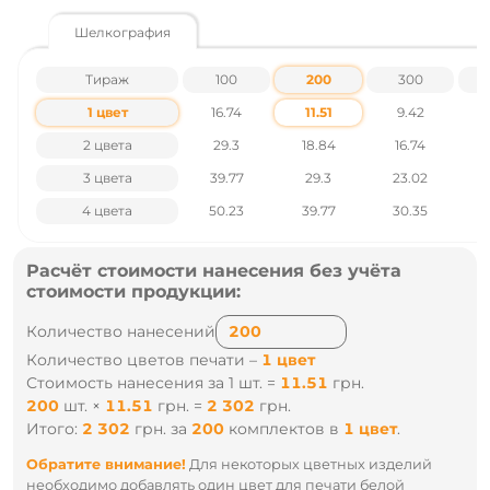
Тип – банан
Ширина, см - 60
Шелкография
Высота, см – 50
Толщина, мкм - 60
Тираж
100
200
300
Цены указаны без учета НДС.
1 цвет
16.74
11.51
9.42
Наличие и цены уточняйте у наших менеджеров по
2 цвета
29.3
18.84
16.74
тел.: +38 095 931 76 31
3 цвета
39.77
29.3
23.02
4 цвета
50.23
39.77
30.35
Расчёт стоимости нанесения без учёта
стоимости продукции:
Количество нанесений
Количество цветов печати –
1 цвет
Стоимость нанесения за 1 шт. =
11.51
грн.
200
шт.
×
11.51
грн.
=
2 302
грн.
Итого:
2 302
грн.
за
200
комплектов
в
1 цвет
.
Обратите внимание!
Для некоторых цветных изделий
необходимо добавлять один цвет для печати белой