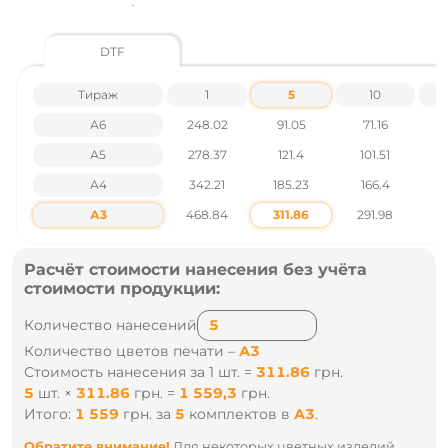
Цены указаны без учета НДС.
Наличие и цены уточняйте у наших менеджеров по тел
DTF
.: +38 095 931 76 31
Тираж
1
5
10
А6
248.02
91.05
71.16
А5
278.37
121.4
101.51
А4
342.21
185.23
166.4
1
А3
468.84
311.86
291.98
2
Расчёт стоимости нанесения без учёта
стоимости продукции:
Количество нанесений
Количество цветов печати –
А3
Стоимость нанесения за 1 шт. =
311.86
грн.
5
шт.
×
311.86
грн.
=
1 559,3
грн.
Итого:
1 559
грн.
за
5
комплектов
в
А3
.
Обратите внимание!
Для некоторых цветных изделий