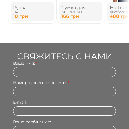
Ручка
Сумка для
Ho-ho-
TIA
NO BREND
Футболка 
пластиковая с
планшета
праздни
10
грн
166
грн
480
гр
металлическим
принтом
клипом
СВЯЖИТЕСЬ С НАМИ
Ваше имя:
*
Номер вашего телефона:
*
E-mail:
Ваше сообщение: