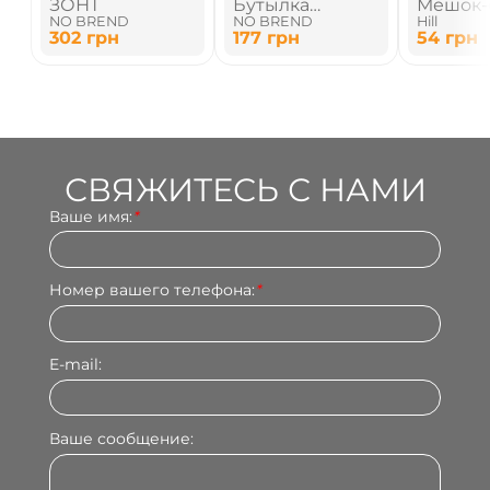
ЗОНТ
Бутылка
Мешок-
NO BREND
NO BREND
Hill
алюминиевая
302
грн
177
грн
54
грн
500 мл
СВЯЖИТЕСЬ С НАМИ
Ваше имя:
*
Номер вашего телефона:
*
E-mail:
Ваше сообщение: