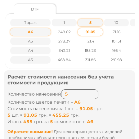
DTF
Тираж
1
5
10
А6
248.02
91.05
71.16
А5
278.37
121.4
101.51
А4
342.21
185.23
166.4
1
А3
468.84
311.86
291.98
2
Расчёт стоимости нанесения без учёта
стоимости продукции:
Количество нанесений
Количество цветов печати –
А6
Стоимость нанесения за 1 шт. =
91.05
грн.
5
шт.
×
91.05
грн.
=
455,25
грн.
Итого:
455
грн.
за
5
комплектов
в
А6
.
Обратите внимание!
Для некоторых цветных изделий
необходимо добавлять один цвет для печати белой