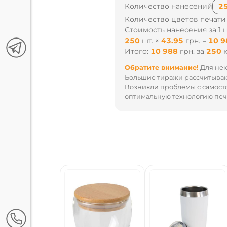
Количество нанесений
Количество цветов печати
Стоимость нанесения за 1 ш
500
шт.
×
37.67
грн.
=
18 8
Итого:
18 835
грн.
за
500
Обратите внимание!
Для нек
Большие тиражи рассчитываю
Возникли проблемы с самост
оптимальную технологию печа