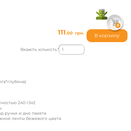
0
111
.00
грн.
В корзину
Вкажіть кількість
*
та*глубина)
тностью 240 г/м2
ь
д ручки и дно пакета
ажной ленты бежевого цвета