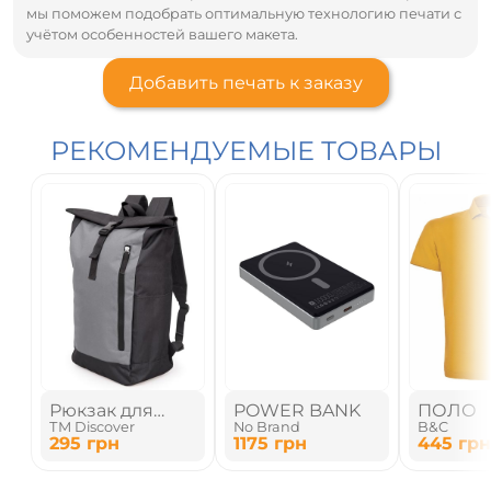
мы поможем подобрать оптимальную технологию печати с
учётом особенностей вашего макета.
Добавить печать к заказу
РЕКОМЕНДУЕМЫЕ ТОВАРЫ
Рюкзак для
POWER BANK
ПОЛО
ТМ Discover
No Brand
B&C
ноутбука
295
грн
1175
грн
445
грн