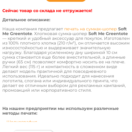
Сейчас товар со склада не отгружается!
Детальное описание:
Наша компания предлагает
печать на сумках-шопер
Soft
Me Greentote
. Хлопковая сумка-шопер
Soft Me Greentote
— крепкий и удобный аксессуар для покупок. Изготовлен
из 100% плотного хлопка (210 г/м²), он отличается высоким
износостойкостью и выдерживает значительную
нагрузку. Благодаря усиленному дну шириной 10 см
сумка становится еще более вместительной, а длинные
ручки (65 см) позволяют комфортно носить ее на плече.
Легкий вес (115 г) и компактность в сложенном виде
делают модель практичной для повседневного
использования. Идеально подходит для нанесения
логотипа, слогана или индивидуального принта, что
делает ее отличным выбором для рекламных кампаний,
промоакций или корпоративного стиля.
На нашем предприятии мы используем различные
методы печати:
Шелкография
DTF-печать
Термотрансферная печать