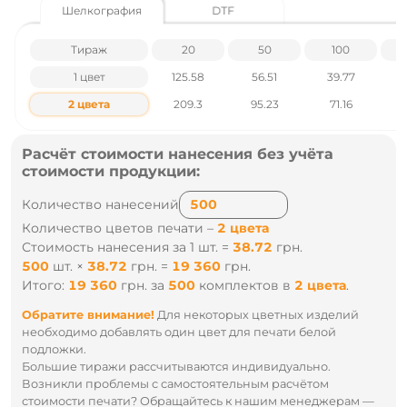
Шелкография
DTF
Вышивка
Цифровая печать и другие.
Подробнее о печати на эко-сумках
Тираж
20
50
100
1 цвет
125.58
56.51
39.77
Характеристики товара
2 цвета
209.3
95.23
71.16
Габариты – 40 х 30 х 10/65 см
Материалы - 100% хлопок
Плотность – 210 г/м²
Расчёт стоимости нанесения без учёта
Вес ~, кг - 0.115
стоимости продукции:
Маленькая упаковка - 1
Большая упаковка - 100
Группа нанесения – вышивка, DTF печать,
Количество нанесений
термотрансфер, шелкография, шеврон
Количество цветов печати –
2 цвета
Стоимость нанесения за 1 шт. =
38.72
грн.
Цены указаны без учета НДС.
500
шт.
×
38.72
грн.
=
19 360
грн.
Итого:
19 360
грн.
за
500
комплектов
в
2 цвета
.
Наличие и цены уточняйте у наших менеджеров по тел
.: +38 095 931 76 31
Обратите внимание!
Для некоторых цветных изделий
необходимо добавлять один цвет для печати белой
подложки.
Большие тиражи рассчитываются индивидуально.
Возникли проблемы с самостоятельным расчётом
стоимости печати? Обращайтесь к нашим менеджерам —