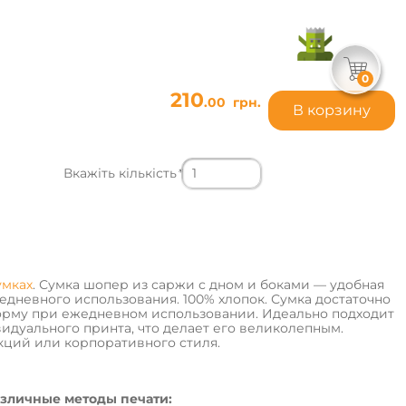
0
210
.00
грн.
В корзину
Вкажіть кількість
*
умках
. Сумка шопер из саржи с дном и боками — удобная
едневного использования. 100% хлопок. Сумка достаточно
форму при ежедневном использовании. Идеально подходит
видуального принта, что делает его великолепным.
ций или корпоративного стиля.
зличные методы печати: