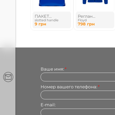
ПАКЕТ
Реглан
slotted handle
Floyd
ПОЛИЭТИЛЕНОВЫЙ
флисовый на
9
грн
798
грн
молнии
Ваше имя:
*
Номер вашего телефона:
*
E-mail: