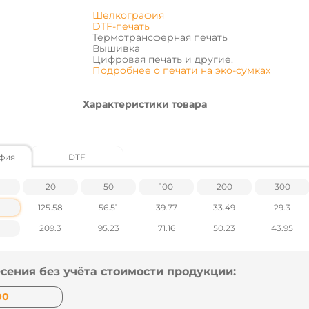
Шелкография
DTF-печать
Термотрансферная печать
Вышивка
Цифровая печать и другие.
Подробнее о печати на эко-сумках
Характеристики товара
Размер - 37х41см, дно и бока по 7см. Для
Плотность – 240 г/кв.м
Длина ручек – 70 см
фия
DTF
Цены указаны без учета НДС.
20
50
100
200
300
Наличие и цены уточняйте у наших менеджер
125.58
56.51
39.77
33.49
29.3
209.3
95.23
71.16
50.23
43.95
сения без учёта стоимости продукции: