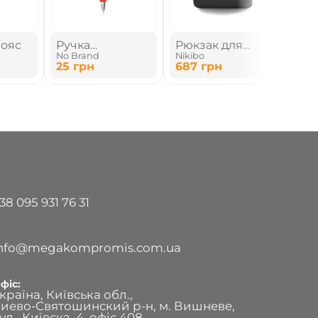
пояс
Ручка
Рюкзак для
Тер
No Brand
Nikibo
TM D
шариковая
ноутбука
25
грн
687
грн
448
пластиковая
38 095 931 76 31
info@megakompromis.com.ua
фіс:
країна, Київська обл.,
иево-Святошинский р-н, м. Вишневе,
ул., Київска, 4, офіс 408