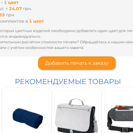
 –
1 цвет
т. =
24.07
грн.
35
грн.
комплектов
в
1 цвет
.
оторых цветных изделий необходимо добавлять один цвет для пе
тся индивидуально.
оятельным расчётом стоимости печати? Обращайтесь к нашим м
ти с учётом особенностей вашего макета.
Добавить печать к заказу
РЕКОМЕНДУЕМЫЕ ТОВАРЫ