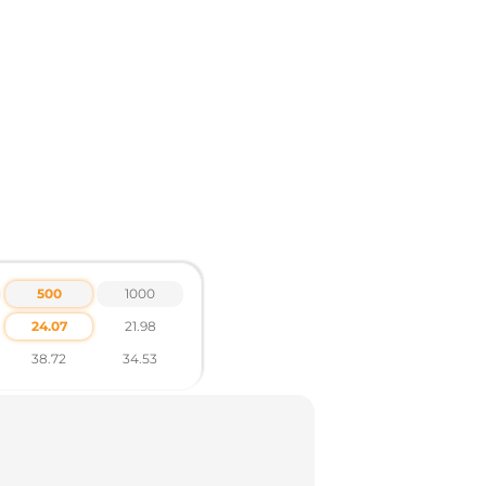
 текстиля допустима погрешность +-10 мм
500
1000
ов по тел .: +38 095 931 76 31
24.07
21.98
38.72
34.53