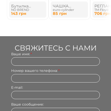
Бутылка
ЧАШКА
РЕГЛА
NO BREND
euro-cylinder
TM Floyd
алюминиевая
СУБЛИМАЦИОННАЯ
143
грн
85
грн
706
грн
700 мл
СВЯЖИТЕСЬ С НАМИ
Ваше имя:
*
Номер вашего телефона:
*
E-mail:
Ваше сообщение: