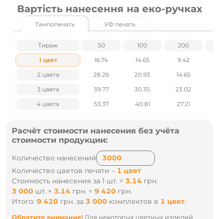
Вартість нанесення на еко-ручках
Тампопечать
УФ печать
Тираж
50
100
200
1 цвет
16.74
14.65
9.42
2 цвета
28.26
20.93
14.65
3 цвета
39.77
30.35
23.02
4 цвета
53.37
40.81
27.21
Расчёт стоимости нанесения без учёта
стоимости продукции:
Количество нанесений
Количество цветов печати –
1 цвет
Стоимость нанесения за 1 шт. =
3.14
грн.
3 000
шт.
×
3.14
грн.
=
9 420
грн.
Итого:
9 420
грн.
за
3 000
комплектов
в
1 цвет
.
Обратите внимание!
Для некоторых цветных изделий