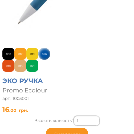
002
012
019
026
010
013
021
ЭКО РУЧКА
Promo Ecolour
арт.: 1003001
16
.00
грн.
Вкажіть кількість
*