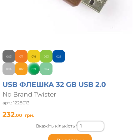
003
011
019
023
026
004
012
021
024
USB ФЛЕШКА 32 GB USB 2.0
No Brand Twister
арт.: 1228013
232
.00
грн.
Вкажіть кількість
*