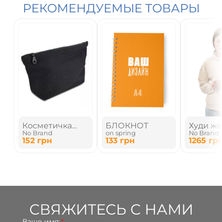
РЕКОМЕНДУЕМЫЕ ТОВАРЫ
Косметичка
БЛОКНОТ
Худи ж
No Brand
on spring
No Brand
дорожная,
на мол
152
грн
133
грн
1265
гр
органайзер
(26х15х6 см)
СВЯЖИТЕСЬ С НАМИ
Ваше имя:
*