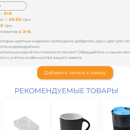
 –
2+0
т. =
68.22
грн.
,4
грн.
плектов
в
2+0
.
оторых цветных изделий необходимо добавлять один цвет для пе
тся индивидуально.
оятельным расчётом стоимости печати? Обращайтесь к нашим м
ти с учётом особенностей вашего макета.
Добавить печать к заказу
РЕКОМЕНДУЕМЫЕ ТОВАРЫ