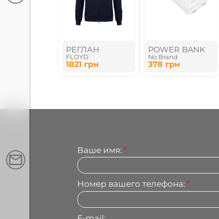
РЕГЛАН
POWER BANK
FLOYD
No Brand
1821
грн
378
грн
Ваше имя:
*
Номер вашего телефона:
*
E-mail: