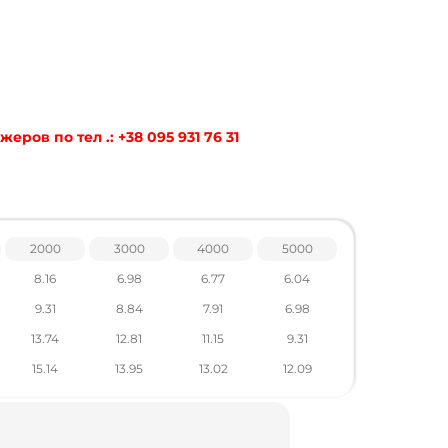
ов по тел .: +38 095 931 76 31
2000
3000
4000
5000
8.16
6.98
6.77
6.04
9.31
8.84
7.91
6.98
13.74
12.81
11.15
9.31
15.14
13.95
13.02
12.09