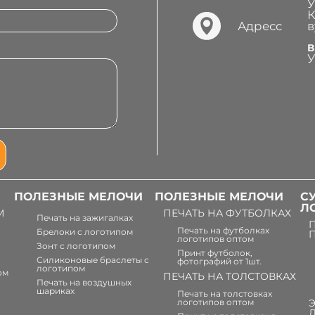
У
К
Адресс
в
В
У
ПОЛЕЗНЫЕ МЕЛОЧИ
ПОЛЕЗНЫЕ МЕЛОЧИ
С
Л
М
ПЕЧАТЬ НА ФУТБОЛКАХ
Печать на зажигалках
Печать на футболках
Брелоки с логотипом
логотипов оптом
Зонт с логотипом
Принт футболок,
Силиконовые браслеты с
фотографий от 1шт.
логотипом
ом
ПЕЧАТЬ НА ТОЛСТОВКАХ
Печать на воздушных
шариках
Печать на толстовках
логотипов оптом