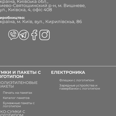
країна, Київська обл.,
иево-Святошинский р-н, м. Вишневе,
ул., Київска, 4, офіс 408
иробництво:
країна, м. Київ, вул., Кирилівскьа, 86
УМКИ И ПАКЕТЫ С
ЕЛЕКТРОНИКА
ОГОТИПОМ
Флешки с логотипом
ПОЛИЭТИЛЕНОВЫЕ
Зарядные устройства и
ПАКЕТЫ
павербанки с логотипом
Печать на пакетах
Каталог пакетов
Бумажные пакеты с
логотипом
ЭКО-СУМКИ С
ЛОГОТИПОМ