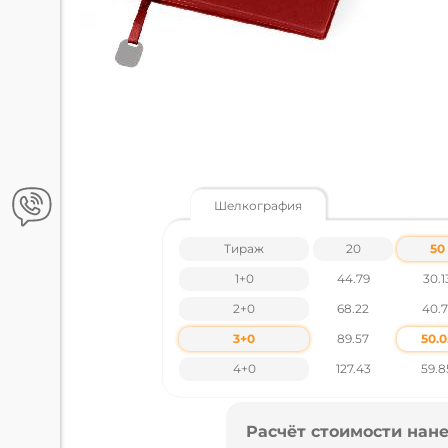
Шелкография
Тираж
20
50
1+0
44.79
30.1
2+0
68.22
40.7
3+0
89.57
50.0
4+0
127.43
59.8
Расчёт стоимости нане