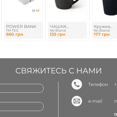
POWER BANK
ЧАШКА
Кружка
TM TEG
No Brand
No Brand
КЕРАМИЧЕСКАЯ
керамиче
960
грн
133
грн
177
грн
матовая
СВЯЖИТЕСЬ С НАМИ
Телефон
+
e-mail
О