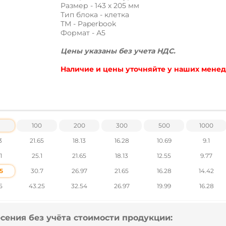
Размер - 143 х 205 мм
Тип блока - клетка
ТМ - Paperbook
Формат - А5
Цены указаны без учета НДС.
Наличие и цены уточняйте у наших менеджер
100
200
300
500
1000
3
21.65
18.13
16.28
10.69
9.1
1
25.1
21.65
18.13
12.55
9.77
5
30.7
26.97
21.65
16.28
14.42
5
43.25
32.54
26.97
19.99
16.28
сения без учёта стоимости продукции: