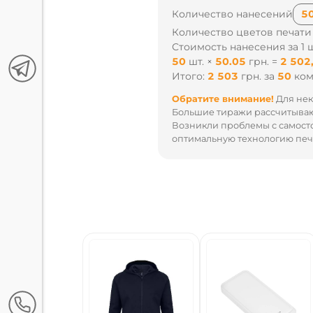
Количество нанесений
Количество цветов печати
Стоимость нанесения за 1 ш
20
шт.
×
68.22
грн.
=
1 364
Итого:
1 364
грн.
за
20
ком
Обратите внимание!
Для нек
Большие тиражи рассчитываю
Возникли проблемы с самост
оптимальную технологию печа