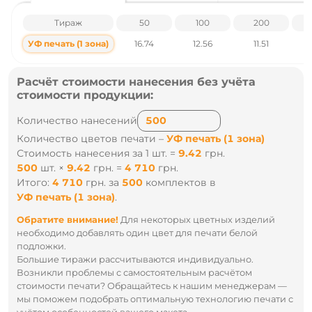
Индивидуальная упаковка - Индивидуальная картонная
Тираж
50
100
200
коробка
Емкость - 20000 mAh
УФ печать (1 зона)
16.74
12.56
11.51
Вес - 396 грамм
Группа нанесения - Тампопечать, УФ печать
Материал - Пластик
Расчёт стоимости нанесения без учёта
Размер – 68.2 х 28 х 142 мм
стоимости продукции:
ТМ - Teg
Количество нанесений
Цены указаны без учета НДС.
Количество цветов печати –
УФ печать (1 зона)
Наличие и цены уточняйте у наших менеджеров по тел
Стоимость нанесения за 1 шт. =
9.42
грн.
.: +38 095 931 76 31
500
шт.
×
9.42
грн.
=
4 710
грн.
Итого:
4 710
грн.
за
500
комплектов
в
УФ печать (1 зона)
.
Обратите внимание!
Для некоторых цветных изделий
необходимо добавлять один цвет для печати белой
подложки.
Большие тиражи рассчитываются индивидуально.
Возникли проблемы с самостоятельным расчётом
стоимости печати? Обращайтесь к нашим менеджерам —
мы поможем подобрать оптимальную технологию печати с