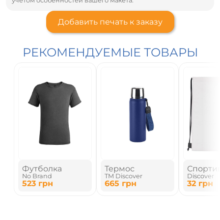
учётом особенностей вашего макета.
Добавить печать к заказу
РЕКОМЕНДУЕМЫЕ ТОВАРЫ
Футболка
Термос
Спорти
No Brand
TM Discover
Discover
рюкзак
523
грн
665
грн
32
грн