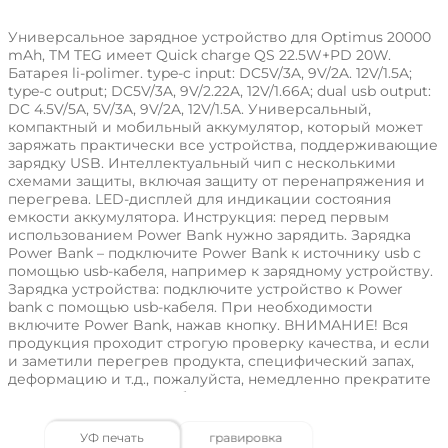
Универсальное зарядное устройство для Optimus 20000
mAh, TM TEG имеет Quick charge QS 22.5W+PD 20W.
Батарея li-polimer. type-c input: DC5V/3A, 9V/2A. 12V/1.5A;
type-c output; DC5V/3A, 9V/2.22A, 12V/1.66A; dual usb output:
DC 4.5V/5A, 5V/3A, 9V/2A, 12V/1.5A. Универсальный,
компактный и мобильный аккумулятор, который может
заряжать практически все устройства, поддерживающие
зарядку USB. Интеллектуальный чип с несколькими
схемами защиты, включая защиту от перенапряжения и
перегрева. LED-дисплей для индикации состояния
емкости аккумулятора. Инструкция: перед первым
использованием Power Bank нужно зарядить. Зарядка
Power Bank – подключите Power Bank к источнику usb с
помощью usb-кабеля, например к зарядному устройству.
Зарядка устройства: подключите устройство к Power
bank с помощью usb-кабеля. При необходимости
включите Power Bank, нажав кнопку. ВНИМАНИЕ! Вся
продукция проходит строгую проверку качества, и если
и заметили перегрев продукта, специфический запах,
деформацию и т.д., пожалуйста, немедленно прекратите
его использование и обратитесь к продавцу.
Характеристики товара
УФ печать
гравировка