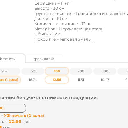
Вес ящика – 11 кг
Высота - 30 см
Группа нанесения - Гравировка и шелкопеч
Диаметр - 10 см
Количество в ящике - 12 шт
Материал - Нержавеющая сталь
Объем - 1,2 л
Покрытие - матовая эмаль
Размер ящика – 49 х 35 х 33.5 см
ТМ - Discover
Ф печать
гравировка
Цены указаны без учета НДС.
Наличие и цены уточняйте у наших менеджер
ираж
50
100
200
300
5
ь (1 зона)
16.74
12.56
11.51
10.47
9
сения без учёта стоимости продукции:
 –
УФ печать (1 зона)
т. =
12.56
грн.
6
грн.