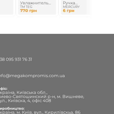
Увлажнитель
Ручка
РУ
TM TEG
MERCURY
No B
воздуха
шариковая
МЕ
770
грн
6
грн
20
автоматическая
38 095 931 76 31
info@megakompromis.com.ua
фіс:
країна, Київська обл.,
иево-Святошинский р-н, м. Вишневе,
ул., Київска, 4, офіс 408
иробництво:
країна, м. Київ, вул., Кирилівскьа, 86