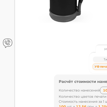
У
Т
УФ печат
Расчёт стоимости нане
Количество нанесений
Количество цветов печати
Стоимость нанесения за 1 ш
100
шт.
×
12.56
грн.
=
1 25