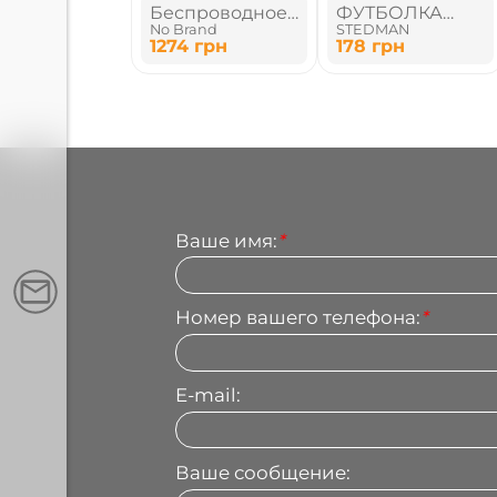
Беспроводное
ФУТБОЛКА
No Brand
STEDMAN
зарядное
ДЕЦКАЯ
1274
грн
178
грн
устройство
Ваше имя:
*
Номер вашего телефона:
*
E-mail:
Ваше сообщение: