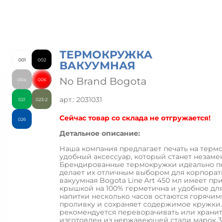
ТЕРМОКРУЖКА
001
002
ВАКУУМНАЯ
No Brand Bogota
004
006
арт.: 2031031
021
023-2
Сейчас товар со склада не отгружается!
026
Детальное описание:
Наша компания предлагает печать на терм
удобный аксессуар, который станет незаме
Брендированные термокружки идеально под
делает их отличным выбором для корпора
вакуумная Bogota Line Art 450 мл имеет пр
крышкой на 100% герметична и удобное дл
напитки несколько часов остаются горячи
проливку и сохраняет содержимое кружки. 
рекомендуется переворачивать или хранит
изготовлен из нержавеющей стали марок 30