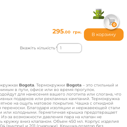
0
295
.00
грн.
В корзину
Вкажіть кількість
*
окружках
Bogota
. Термокружки
Bogota
– это стильный и
нимым в пути, офисе или во время прогулок.
ойдут для нанесения вашего логотипа или слогана, что
тивных подарков или рекламных кампаний. Термокружка
иятное на ощупь матовое покрытие. Чашка с откидной
я переноски. Благодаря изоляции и нержавеющей стали
ми или холодными. Герметичная крышка предотвращает
Из-за возможности давления пара на клапан не
ь кружку вниз клапаном. Объем 450 мл. Корпус изделия
4 (внутри) и 201 (снаружи). Крышка-дозатор без