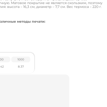
чную. Матовое покрытие не является скользким, поэтому
: высота – 16,3 см, диаметр – 7,7 см. Вес термоса – 220 г.
зличные методы печати:
BPA free)
00
1000
.42
8.37
робка
ов по тел .: +38 095 931 76 31