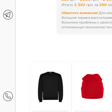
Итого:
1 256
грн.
за
100
к
Обратите внимание!
Для нек
Большие тиражи рассчитываю
Возникли проблемы с самост
оптимальную технологию печа