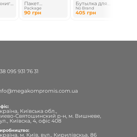
книга
Пакет
Бутылка для
Пак
Package
No Brand
Pack
бумажный
воды
бу
90
грн
405
грн
94
38 095 931 76 31
info@megakompromis.com.ua
фіс:
країна, Київська обл.,
иево-Святошинский р-н, м. Вишневе,
ул., Київска, 4, офіс 408
иробництво:
країна, м. Київ, вул., Кирилівскьа, 86