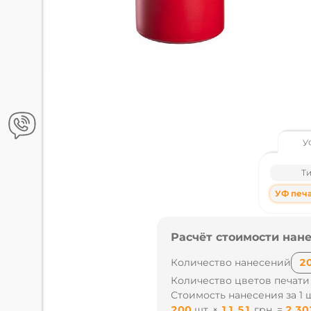
У
Т
УФ печат
Расчёт стоимости нане
Количество нанесений
Количество цветов печати
Стоимость нанесения за 1 ш
100
шт.
×
12.56
грн.
=
1 25