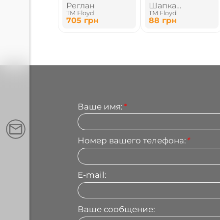
Реглан
Шапка
TM Floyd
TM Floyd
двухслойная
705
грн
88
грн
Ваше имя:
*
Номер вашего телефона:
*
E-mail:
Ваше сообщение: