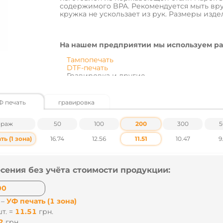
содержимого BPA. Рекомендуется мыть вру
кружка не ускользает из рук. Размеры изделия
На нашем предприятии мы используем ра
Тампопечать
DTF-печать
Гравировка и другие.
Характеристики товара
Ф печать
гравировка
Габариты – ø7.7 х 16.3 см
Материалы - нержавеющая сталь, пластик(
ираж
50
100
200
300
5
Объем – 0.45
ь (1 зона)
16.74
Вес~, кг - 0.22
12.56
11.51
10.47
9
Индивидуальная упаковка – картонная ко
Маленькая упаковка - 1
Большая упаковка - 50
сения без учёта стоимости продукции:
Размер коробки, см – 44 x 44 x 39
Цены указаны без учета НДС.
 –
УФ печать (1 зона)
т. =
12.56
грн.
Наличие и цены уточняйте у наших менеджер
6
грн.