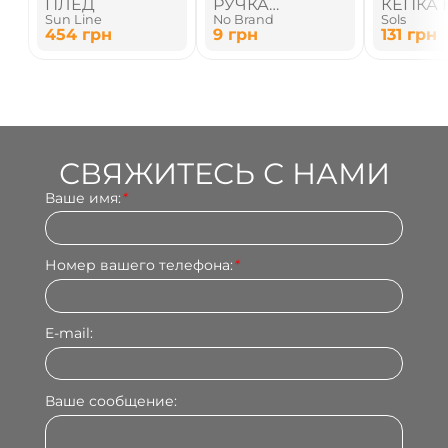
ПЛЕД
РУЧКА
КЕПКА 
Sun Line
No Brand
Sols
ПЛАСТИКОВАЯ
ЛИПУЧ
454
грн
9
грн
131
грн
СВЯЖИТЕСЬ С НАМИ
Ваше имя:
*
Номер вашего телефона:
*
E-mail:
Ваше сообщение: