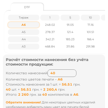
Подробнее о печати на кепках
DTF
Характеристики товара:
Тираж
1
5
10
Материал: Хлопок 100%
А6
248.02
91.05
71.16
Плотность: 180 г/м2
Застежка: Липучка
А5
278.37
121.4
101.51
Количество клиньев: 5
Количество в упаковке: 50 шт
А4
342.21
185.23
166.4
1
А3
468.84
311.86
291.98
2
Цены указаны без учета НДС.
Расчёт стоимости нанесения без учёта
Наличие и цены уточняйте у наших менеджеров по тел
стоимости продукции:
.: +38 095 931 76 31
Количество нанесений
Количество цветов печати –
А5
Стоимость нанесения за 1 шт. =
84.77
грн.
70
шт.
×
84.77
грн.
=
5 933,9
грн.
Итого:
5 934
грн.
за
70
комплектов
в
А5
.
Обратите внимание!
Для некоторых цветных изделий
необходимо добавлять один цвет для печати белой