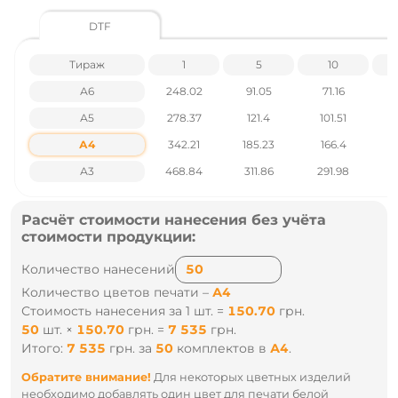
Вышивка и другие.
DTF
Характеристики товара
Тираж
1
5
10
Вес ящика - 5 кг
Размер ящика – 56 х 38 х 34 см
А6
248.02
91.05
71.16
Группа нанесения - Термотрансфер, шелкопечать,
А5
278.37
121.4
101.51
вышивка
Количество в ящике - 10 шт
А4
342.21
185.23
166.4
1
Материал - Нейлон
Размер – XS. S. M. L. XL. 2XL. 3XL
А3
468.84
311.86
291.98
2
Стать - унисекс
ТМ – Floyd
Расчёт стоимости нанесения без учёта
Цены указаны без учета НДС.
стоимости продукции:
Наличие и цены уточняйте у наших менеджеров по тел
Количество нанесений
.: +38 095 931 76 31
Количество цветов печати –
А4
Стоимость нанесения за 1 шт. =
150.70
грн.
50
шт.
×
150.70
грн.
=
7 535
грн.
Итого:
7 535
грн.
за
50
комплектов
в
А4
.
Обратите внимание!
Для некоторых цветных изделий
необходимо добавлять один цвет для печати белой