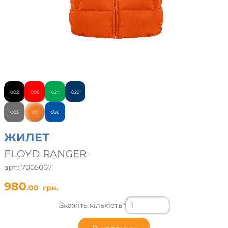
002
006
021
029
003
011
026
ЖИЛЕТ
FLOYD RANGER
арт.: 7005007
980
.00
грн.
Вкажіть кількість
*