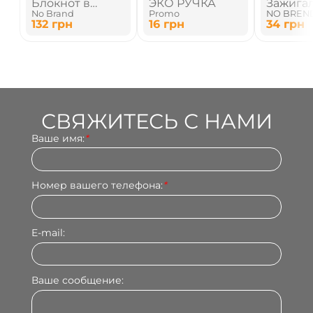
Блокнот в
ЭКО РУЧКА
Зажига
No Brand
Promo
NO BREN
линию
пьезо
132
грн
16
грн
34
грн
СВЯЖИТЕСЬ С НАМИ
Ваше имя:
*
Номер вашего телефона:
*
E-mail:
Ваше сообщение: