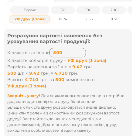
Шовкотрафаретний друк
Тамподрук
Тираж
50
100
200
Гравіювання та інші.
УФ друк (1 зона)
16.74
12.56
11.51
Характеристики товару
Розрахунок вартості нанесення без
Габарити - 14.8 х 7.1 х 6.6 см
Матеріали - ABS-пластик
урахування вартості продукції:
Особливості - Цифровий дисплей, Ліхтарик,
Ремінець
Кількість нанесень
Кабель - Type-C
Кількість кольорів друку –
УФ друк (1 зона)
Бездротова зарядка - Ні
Порти - Output: 4хUSB; Input: Micro-USB, Type-C,
Вартість нанесення за 1 шт. =
9.42
грн.
Lightning
500
шт.
×
9.42
грн.
=
4 710
грн.
Швидка зарядка - PD/QC
Всього:
4 710
грн.
за
500
комплектів
в
Ємність батареї, мА*год - 50 000
Індивідуальна упаковка - картонна коробка
УФ друк (1 зона)
.
Маленька упаковка - 1
Зверніть увагу!
Для деяких кольорових товарів потрібно
додавати один колір для друку білої основи.
Ціни вказані без урахування ПДВ.
Більша кількість друку розраховується індивідкально.
Виникли пролеми з самостійним розрахунком вартості
Наявність і ціни уточнюйте у наших менеджерів по тел
друру? Звертайтесь до наших менеджерів, ми
.: +38 095 931 76 31
допоможимо підібрати оптимальну технологію друку,
виходячи з особливостей Вашого макету.