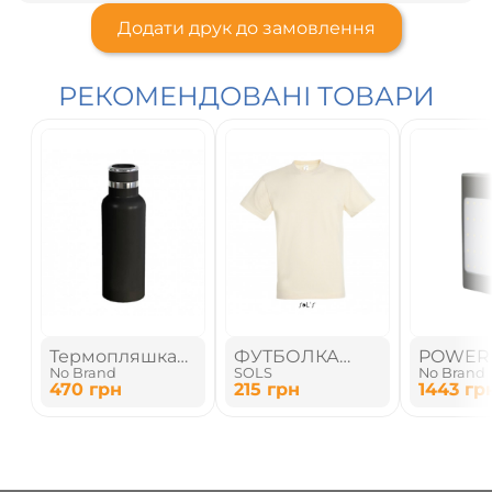
Додати друк до замовлення
РЕКОМЕНДОВАНІ ТОВАРИ
Термопляшка
ФУТБОЛКА
POWER
No Brand
SOLS
No Brand
вакуумна
УНІСЕКС
470
грн
215
грн
1443
гр