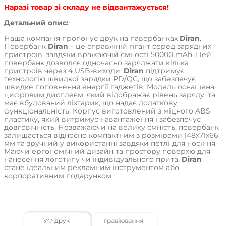
Наразі товар зі складу не відвантажується!
Детальний опис:
Наша компанія пропонує друк на павербанках
Diran
.
Повербанк
Diran
– це справжній гігант серед зарядних
пристроїв, завдяки вражаючій ємності 50000 mAh. Цей
повербанк дозволяє одночасно заряджати кілька
пристроїв через 4 USB-виходи.
Diran
підтримує
технологію швидкої зарядки PD/QC, що забезпечує
швидке поповнення енергії гаджетів. Модель оснащена
цифровим дисплеєм, який відображає рівень заряду, та
має вбудований ліхтарик, що надає додаткову
функціональність. Корпус виготовлений з міцного ABS
пластику, який витримує навантаження і забезпечує
довговічність. Незважаючи на велику ємність, повербанк
залишається відносно компактним з розмірами 148x71x66
мм та зручний у використанні завдяки петлі для носіння.
Маючи ергономічний дизайн та простору поверхю для
нанесення логотипу чи індивідуального прита,
Diran
стане ідеальним рекламним інструментом або
корпоративним подарунком.
На нашому підприємстві ми використовуємо
різноманітні методи друку:
УФ друк
гравіювання