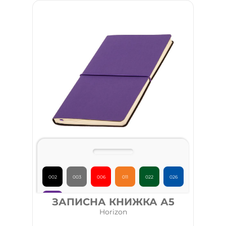
002
003
006
011
022
026
ЗАПИСНА КНИЖКА А5
031
Horizon