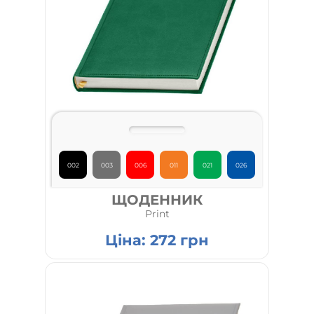
002
003
006
011
021
026
ЩОДЕННИК
Print
Ціна:
272
грн