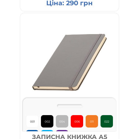
Ціна:
290
грн
001
002
004
006
011
022
ЗАПИСНА КНИЖКА А5
026
027
031