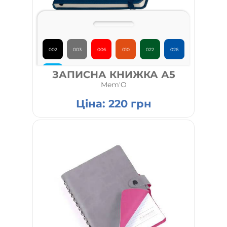
002
003
006
010
022
026
ЗАПИСНА КНИЖКА А5
027
Mem'O
Ціна:
220
грн