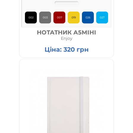
002
003
007
019
026
027
НОТАТНИК А5МІНІ
Enjoy
Ціна:
320
грн