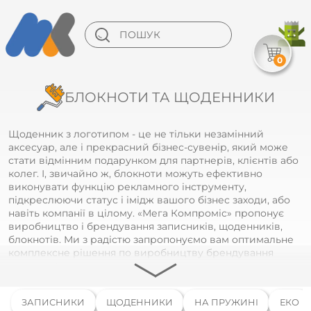
0
БЛОКНОТИ ТА ЩОДЕННИКИ
Щоденник з логотипом - це не тільки незамінний
аксесуар, але і прекрасний бізнес-сувенір, який може
стати відмінним подарунком для партнерів, клієнтів або
колег. І, звичайно ж, блокноти можуть ефективно
виконувати функцію рекламного інструменту,
підкреслюючи статус і імідж вашого бізнес заходи, або
навіть компанії в цілому. «Мега Компроміс» пропонує
виробництво і брендування записників, щоденників,
блокнотів. Ми з радістю запропонуємо вам оптимальне
комплексне рішення по виробництву брендування
продукції.
ЗАПИСНИКИ
ЩОДЕННИКИ
НА ПРУЖИНІ
ЕКО