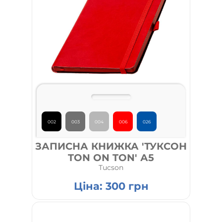
002
003
004
006
026
ЗАПИСНА КНИЖКА 'ТУКСОН
TON ON TON' А5
Tucson
Ціна:
300
грн