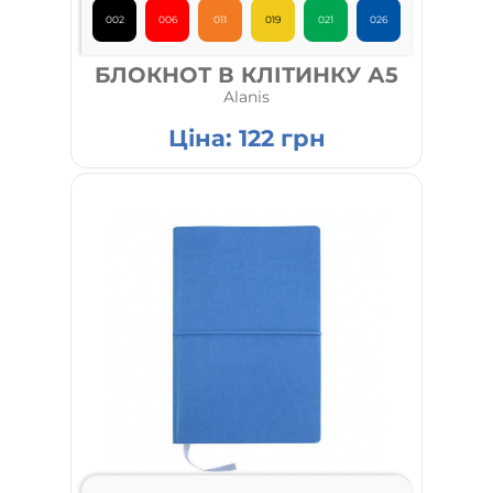
002
006
011
019
021
026
БЛОКНОТ В КЛІТИНКУ А5
Alanis
Ціна:
122
грн