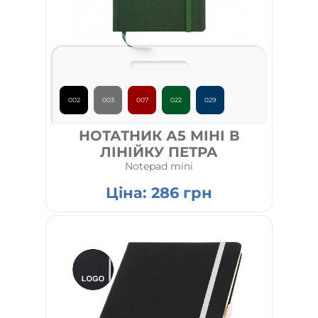
002
003
007
022
029
НОТАТНИК А5 МІНІ В
ЛІНІЙКУ ПЕТРА
Notepad mini
Ціна:
286
грн