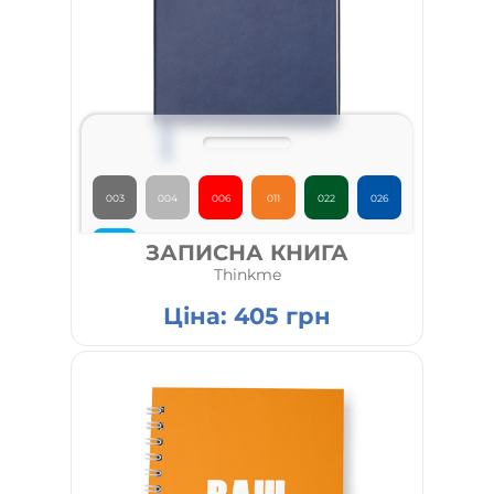
003
004
006
011
022
026
ЗАПИСНА КНИГА
027
Thinkme
Ціна:
405
грн