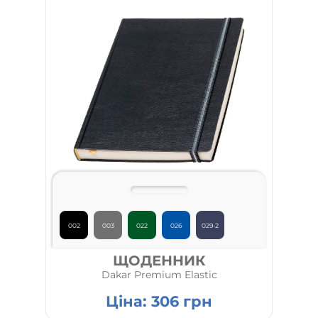
002
003
022
026
029-2
ЩОДЕННИК
Dakar Premium Elastic
Ціна:
306
грн