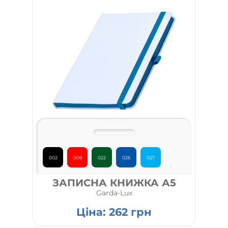
002
006
022
026
027
ЗАПИСНА КНИЖКА А5
Garda-Lux
Ціна:
262
грн