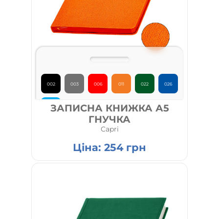
002
003
006
011
022
026
ЗАПИСНА КНИЖКА А5
027
ГНУЧКА
Capri
Ціна:
254
грн