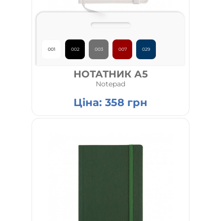
001
002
003
007
029
НОТАТНИК А5
Notepad
Ціна:
358
грн