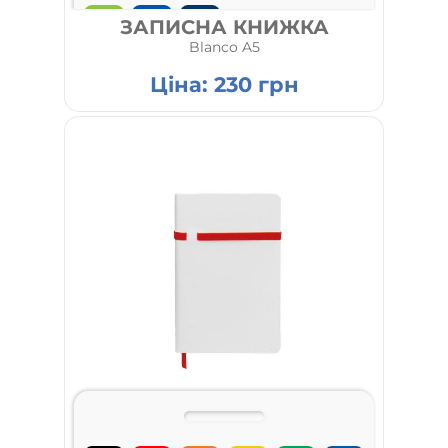
ЗАПИСНА КНИЖКА
023
026
029
Blanco A5
Ціна:
230
грн