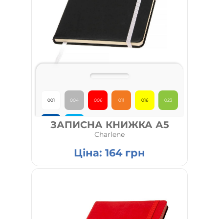
001
004
006
011
016
023
ЗАПИСНА КНИЖКА А5
026
027
Charlene
Ціна:
164
грн