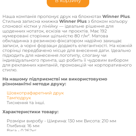
В корзину
Наша компанія пропонує друк на блокнотах
Winner Plus
.
Стильна записна книжка
Winner Plus
з блоком кольору
слонової кістки у лінійку — ідеальне рішення для
щоденних нотаток, ескізів чи проєктів. Має 192
нумеровані сторінки щільністю 80 г/м². Матова
обкладинка з резинкою-фіксатором надійно захищає
записи, а чорні форзаци додають елегантності. На кожній
сторінці передбачено місце для внесення дати. Ідеально
підходить для нанесення логотипу, слогану чи
індивідуального принта, що робить її чудовим вибором
для рекламних кампаній, промоакцій чи корпоративного
стилю.
На нашому підприємстві ми використовуємо
різноманітні методи друку:
Шовкотрафаретний друк
Тамподрук
Тиснення та інші.
Характеристики товару:
Розміри виробу - Ширина: 130 мм Висота: 210 мм
Глибина: 16 мм
Вага - 0.262кг
Країна виробництва - Італія