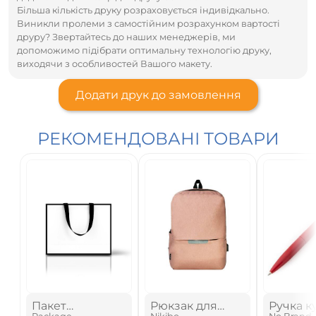
Більша кількість друку розраховується індивідкально.
Виникли пролеми з самостійним розрахунком вартості
друру? Звертайтесь до наших менеджерів, ми
допоможимо підібрати оптимальну технологію друку,
виходячи з особливостей Вашого макету.
Додати друк до замовлення
РЕКОМЕНДОВАНІ ТОВАРИ
Пакет
Рюкзак для
Ручка к