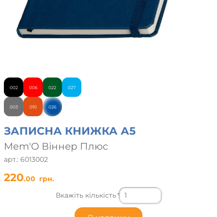
002
006
022
027
003
010
026
ЗАПИСНА КНИЖКА А5
Mem'O Віннер Плюс
арт.: 6013002
220
.00
грн.
Вкажіть кількість
*