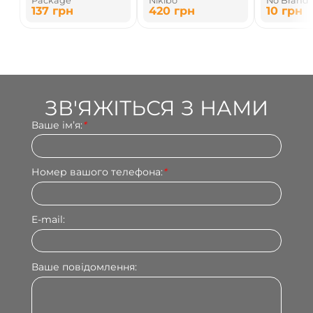
Package
Nikibo
No Brand
паперовий
ноутбука
пласти
137
грн
420
грн
10
грн
ЗВ'ЯЖІТЬСЯ З НАМИ
Ваше імʼя:
*
Номер вашого телефона:
*
E-mail:
Ваше повідомлення: