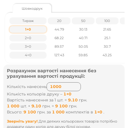
Матеріал - Шкірзам
Бренд - Mem'O! ТМ
Шовкодрук
Формат паперу - А5
Розмітка блоку - У лінійку
Тираж
20
50
100
Модель - Ivory Line - Castelli
Розфасовка - 44 шт
1+0
44.79
30.13
21.65
Розмір упаковки (Ш x Г x В) - 450 x 295 x 180 мм
Вага упаковки - 11.5 кг
2+0
68.22
40.71
25.1
Ціни вказані без урахування ПДВ.
3+0
89.57
50.05
30.7
Наявність і ціни уточнюйте у наших менеджерів по тел
4+0
127.43
59.85
43.25
.: +38 095 931 76 31
Розрахунок вартості нанесення без
урахування вартості продукції:
Кількість нанесень
Кількість кольорів друку –
1+0
Вартість нанесення за 1 шт. =
9.10
грн.
1 000
шт.
×
9.10
грн.
=
9 100
грн.
Всього:
9 100
грн.
за
1 000
комплектів
в
1+0
.
Зверніть увагу!
Для деяких кольорових товарів потрібно
додавати один колір для друку білої основи.