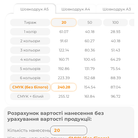
Шовкодрук A5
Шовкодрук A4
Шовкодрук A3
Характеристики товару:
Щільність - 190 г/м²
Тираж
20
50
100
Матеріал - 100% бавовна
Стать - Унісекс
1 колір
61.07
40.18
28.93
Індивідуальна упаковка ні
Маленька упаковка - 10
2 кольори
91.61
60.27
40.18
Велика упаковка - 100
3 кольори
122.14
80.36
51.43
4 кольори
160.71
100.45
64.29
Ціни вказані без урахування ПДВ.
5 кольорів
192.86
131.79
75.54
Наявність і ціни уточнюйте у наших менеджерів по тел
.: +38 095 931 76 31
6 кольорів
223.39
152.68
88.39
CMYK (без білого)
240.28
154.54
87.04
CMYK + білий
255.12
161.84
96.72
Розрахунок вартості нанесення без
урахування вартості продукції:
Кількість нанесень