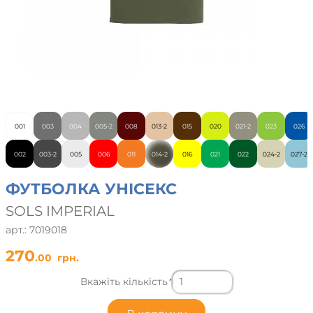
001
003
004
005-2
008
013-2
015
020
021-2
023
026
002
003-2
005
006
011
014-2
016
021
022
024-2
027-2
ФУТБОЛКА УНІСЕКС
SOLS IMPERIAL
арт.: 7019018
270
.00
грн.
Вкажіть кількість
*