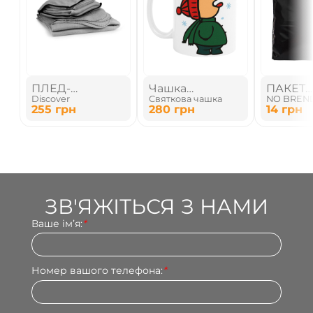
ПЛЕД-
Чашка
ПАКЕТ
Discover
Святкова чашка
NO BREN
ПОДУШКА
"Зимовий
ПОЛІЕ
255
грн
280
грн
14
грн
Дегустатор
Сніжинок"
ЗВ'ЯЖІТЬСЯ З НАМИ
Ваше імʼя:
*
Номер вашого телефона:
*