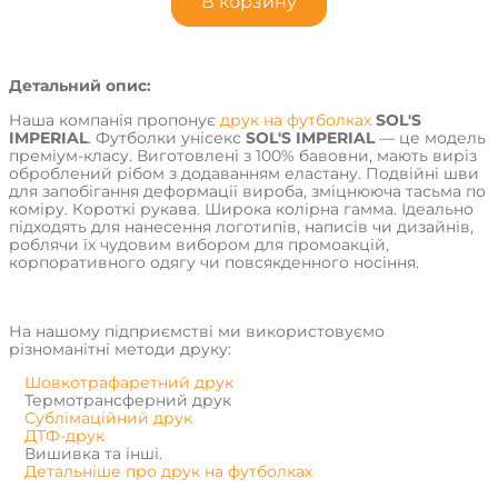
В корзину
Детальний опис:
Наша компанія пропонує
друк на футболках
SOL'S
IMPERIAL
. Футболки унісекс
SOL'S IMPERIAL
— це модель
преміум-класу. Виготовлені з 100% бавовни, мають виріз
оброблений рібом з додаванням еластану. Подвійні шви
для запобігання деформації вироба, зміцнююча тасьма по
коміру. Короткі рукава. Широка колірна гамма. Ідеально
підходять для нанесення логотипів, написів чи дизайнів,
роблячи їх чудовим вибором для промоакцій,
корпоративного одягу чи повсякденного носіння.
На нашому підприємстві ми використовуємо
різноманітні методи друку:
Шовкотрафаретний друк
Термотрансферний друк
Сублімаційний друк
ДТФ-друк
Вишивка та інші.
Детальніше про друк на футболках