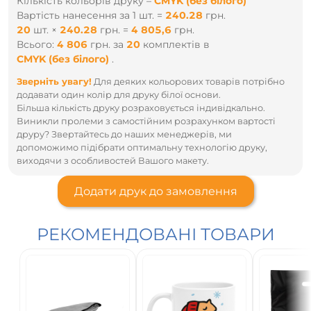
Кількість кольорів друку –
CMYK (без білого)
Вартість нанесення за 1 шт. =
240.28
грн.
20
шт.
×
240.28
грн.
=
4 805,6
грн.
Всього:
4 806
грн.
за
20
комплектів
в
CMYK (без білого)
.
Зверніть увагу!
Для деяких кольорових товарів потрібно
додавати один колір для друку білої основи.
Більша кількість друку розраховується індивідкально.
Виникли пролеми з самостійним розрахунком вартості
друру? Звертайтесь до наших менеджерів, ми
допоможимо підібрати оптимальну технологію друку,
виходячи з особливостей Вашого макету.
Додати друк до замовлення
РЕКОМЕНДОВАНІ ТОВАРИ