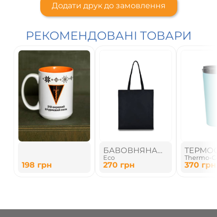
Додати друк до замовлення
РЕКОМЕНДОВАНІ ТОВАРИ
БАВОВНЯНА
ТЕРМО
Eco
Thermo-C
ЕКО СУМКА
198
грн
270
грн
370
грн