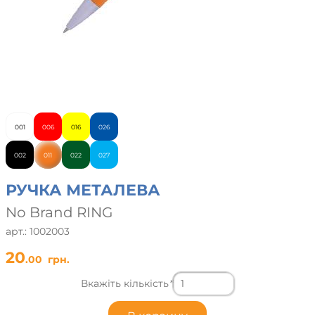
001
006
016
026
002
011
022
027
РУЧКА МЕТАЛЕВА
No Brand RING
арт.: 1002003
20
.00
грн.
Вкажіть кількість
*