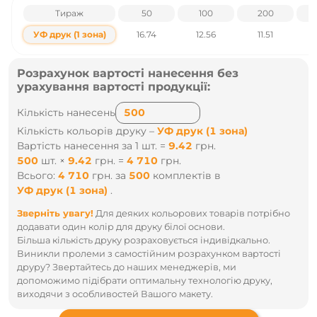
Тираж
50
100
200
УФ друк (1 зона)
16.74
12.56
11.51
Розрахунок вартості нанесення без
урахування вартості продукції:
Кількість нанесень
Кількість кольорів друку –
УФ друк (1 зона)
Вартість нанесення за 1 шт. =
9.42
грн.
500
шт.
×
9.42
грн.
=
4 710
грн.
Всього:
4 710
грн.
за
500
комплектів
в
УФ друк (1 зона)
.
Зверніть увагу!
Для деяких кольорових товарів потрібно
додавати один колір для друку білої основи.
Більша кількість друку розраховується індивідкально.
Виникли пролеми з самостійним розрахунком вартості
друру? Звертайтесь до наших менеджерів, ми
допоможимо підібрати оптимальну технологію друку,
виходячи з особливостей Вашого макету.