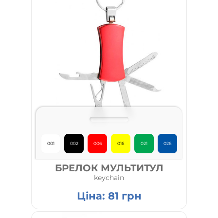
001
002
006
016
021
026
БРЕЛОК МУЛЬТИТУЛ
keychain
Ціна:
81
грн