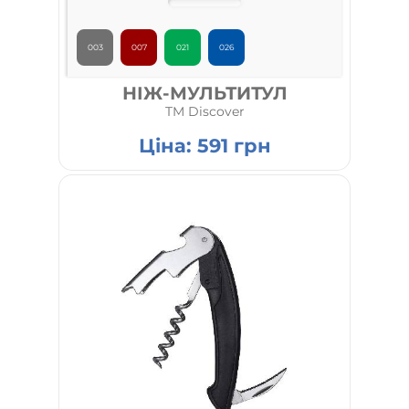
003
007
021
026
НІЖ-МУЛЬТИТУЛ
TM Discover
Ціна:
591
грн