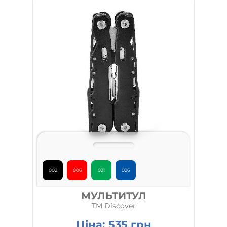
002
006
021
026
МУЛЬТИТУЛ
TM Discover
Ціна:
535
грн