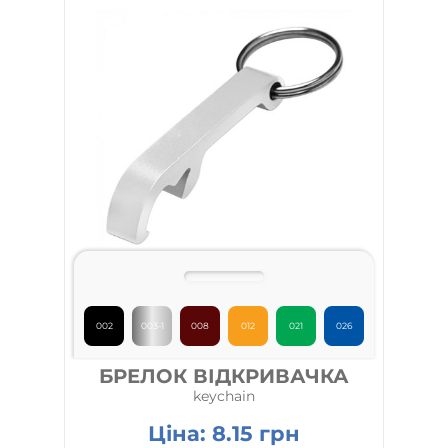
002
003-1
008
012
021
026
БРЕЛОК ВІДКРИВАЧКА
keychain
Ціна:
8.15
грн