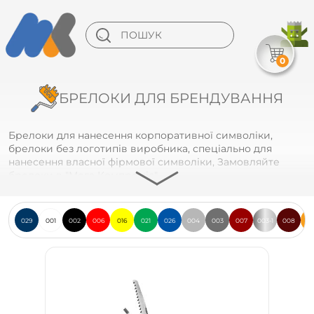
0
БРЕЛОКИ ДЛЯ БРЕНДУВАННЯ
Брелоки для нанесення корпоративної символіки,
брелоки без логотипів виробника, спеціально для
нанесення власної фірмової символіки, Замовляйте
брелоки в "Мега Компроміс"
029
001
002
006
016
021
026
004
003
007
003-1
008
0