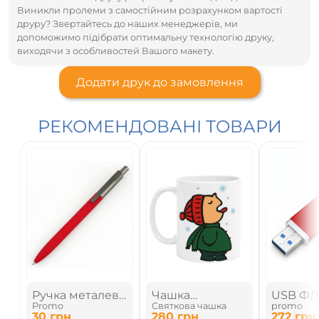
Виникли пролеми з самостійним розрахунком вартості
друру? Звертайтесь до наших менеджерів, ми
допоможимо підібрати оптимальну технологію друку,
виходячи з особливостей Вашого макету.
Додати друк до замовлення
РЕКОМЕНДОВАНІ ТОВАРИ
Ручка металева
Чашка
USB Ф
Promo
Святкова чашка
promo
з soft touch, 144
"Зимовий
3.0
30
грн
280
грн
272
грн