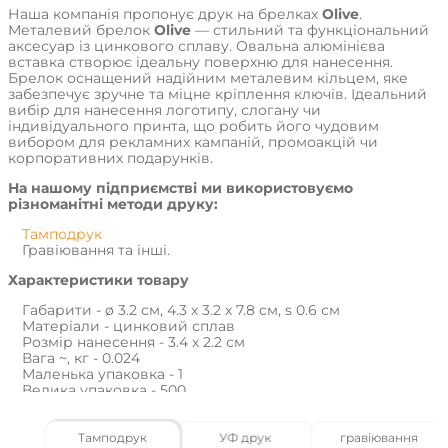
Наша компанія пропонує друк на брелках
Olive
.
Металевий брелок
Olive
— стильний та функціональний
аксесуар із цинкового сплаву. Овальна алюмінієва
вставка створює ідеальну поверхню для нанесення.
Брелок оснащений надійним металевим кільцем, яке
забезпечує зручне та міцне кріплення ключів. Ідеальний
вибір для нанесення логотипу, слогану чи
індивідуального принта, що робить його чудовим
вибором для рекламних кампаній, промоакцій чи
корпоративних подарунків.
На нашому підприємстві ми використовуємо
різноманітні методи друку:
Тамподрук
Гравіювання та інші.
Характеристики товару
Габарити - ø 3.2 см, 4.3 х 3.2 х 7.8 см, s 0.6 см
Матеріали - цинковий сплав
Розмір нанесення - 3.4 х 2.2 см
Вага ~, кг - 0.024
Маленька упаковка - 1
Велика упаковка - 500
Група нанесення - лазерне гравіювання, УФ друк
Ціни вказані без урахування ПДВ.
Тамподрук
УФ друк
гравіювання