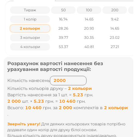
Наявність і ціни уточнюйте у наших менеджерів по тел
.: +38 095 931 76 31
Тираж
50
100
200
1 колір
16.74
14.65
9.42
2 кольори
28.26
20.93
14.65
3 кольори
39.77
30.35
23.02
4 кольори
53.37
40.81
27.21
Розрахунок вартості нанесення без
урахування вартості продукції:
Кількість нанесень
Кількість кольорів друку –
2 кольори
Вартість нанесення за 1 шт. =
5.23
грн.
2 000
шт.
×
5.23
грн.
=
10 460
грн.
Всього:
10 460
грн.
за
2 000
комплектів
в
2 кольори
.
Зверніть увагу!
Для деяких кольорових товарів потрібно
додавати один колір для друку білої основи.
Більша кількість друку розраховується індивідкально.