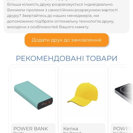
Більша кількість друку розраховується індивідкально.
Виникли пролеми з самостійним розрахунком вартості
друру? Звертайтесь до наших менеджерів, ми
допоможимо підібрати оптимальну технологію друку,
виходячи з особливостей Вашого макету.
Додати друк до замовлення
РЕКОМЕНДОВАНІ ТОВАРИ
POWER BANK
Кепка
POWER