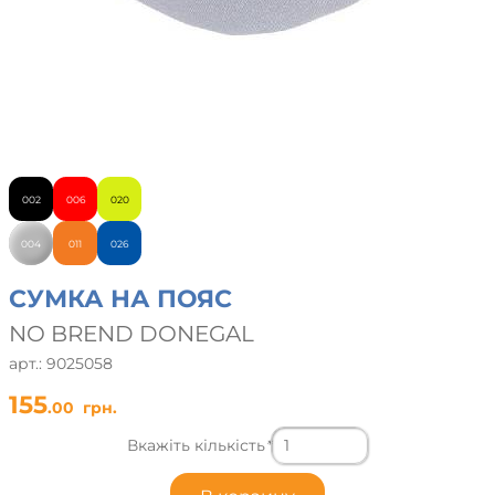
002
006
020
004
011
026
СУМКА НА ПОЯС
NO BREND DONEGAL
арт.: 9025058
155
.00
грн.
Вкажіть кількість
*