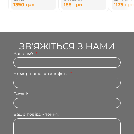
Paida
No Brand
No Brand
1390
грн
185
грн
1175
грн
ЗВ'ЯЖІТЬСЯ З НАМИ
Ваше імʼя:
*
Номер вашого телефона:
*
E-mail:
Ваше повідомлення: