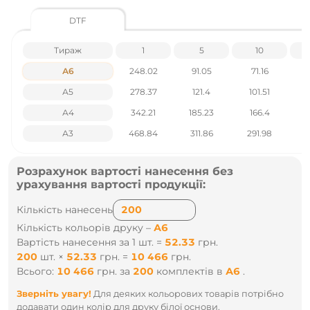
.: +38 095 931 76 31
DTF
Тираж
1
5
10
А6
248.02
91.05
71.16
А5
278.37
121.4
101.51
А4
342.21
185.23
166.4
1
А3
468.84
311.86
291.98
2
Розрахунок вартості нанесення без
урахування вартості продукції:
Кількість нанесень
Кількість кольорів друку –
А6
Вартість нанесення за 1 шт. =
52.33
грн.
200
шт.
×
52.33
грн.
=
10 466
грн.
Всього:
10 466
грн.
за
200
комплектів
в
А6
.
Зверніть увагу!
Для деяких кольорових товарів потрібно
додавати один колір для друку білої основи.