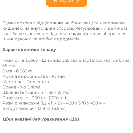
В корзину
Сумка поясна з відділенням на блискавці та невеликою
кишенею на внутрішній стороні. Регульований ремінь із
застібкою-фастексом. Ідеально підходить для зберігання
цінних речей та дрібних предметів.
Характеристики товару
Розміри виробу - Ширина: 355 мм Висота: 150 мм Глибина:
55 мм
Вага - 0.069кг
Країна виробництва - Китай
Матеріал - Поліестер
Бренд - No Brand
Щільність тканини - 135-145 г/м²
Розфасовка - 200 шт. (100 шт.)
Розмір упаковки (Ш x Г x В) - 480 x 370 x 450 мм
Вага упаковки - 13.8 кг (6.9 кг)
Ціни вказані без урахування ПДВ.
Наявність і ціни уточнюйте у наших менеджерів по тел