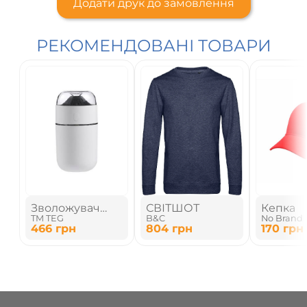
Додати друк до замовлення
РЕКОМЕНДОВАНІ ТОВАРИ
Зволожувач
СВІТШОТ
Кепка
TM TEG
B&C
No Brand
повітря
466
грн
804
грн
170
грн