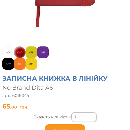
001
007
018
031
002
011
019
ЗАПИСНА КНИЖКА В ЛІНІЙКУ
No Brand Dita A6
арт.: 6016045
65
.00
грн.
Вкажіть кількість
*