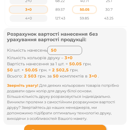
2+0
68.22
40.71
25.1
3+0
89.57
50.05
30.7
4+0
127.43
59.85
43.25
Розрахунок вартості нанесення без
урахування вартості продукції:
Кількість нанесень
Кількість кольорів друку –
3+0
Вартість нанесення за 1 шт. =
50.05
грн.
50
шт.
×
50.05
грн.
=
2 502,5
грн.
Всього:
2 503
грн.
за
50
комплектів
в
3+0
.
Зверніть увагу!
Для деяких кольорових товарів потрібно
додавати один колір для друку білої основи.
Більша кількість друку розраховується індивідкально.
Виникли пролеми з самостійним розрахунком вартості
друру? Звертайтесь до наших менеджерів, ми
допоможимо підібрати оптимальну технологію друку,
виходячи з особливостей Вашого макету.