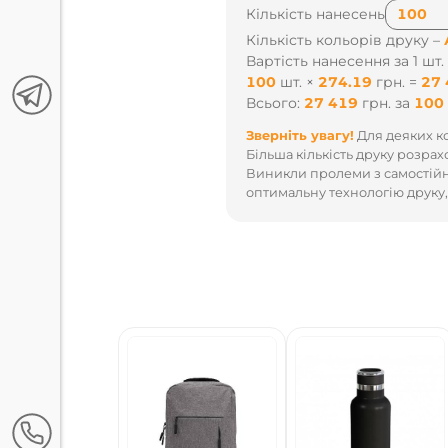
Кількість нанесень
Кількість кольорів друку –
Вартість нанесення за 1 шт.
20
шт.
×
155.93
грн.
=
3 11
Всього:
3 119
грн.
за
20
ко
Зверніть увагу!
Для деяких ко
Більша кількість друку розрах
Виникли пролеми з самостійн
оптимальну технологію друку,