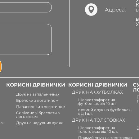
К
Адреса:
в
В
У
КОРИСНІ ДРІБНИЧКИ
КОРИСНІ ДРІБНИЧКИ
С
Л
ДРУК НА ФУТБОЛКАХ
Друк на запальничках
Шелкотрафарет на
Брелоки з логотипом
футболках від 10 шт.
Парасольки з логотипом
прямий друк на футболках
Силіконові браслети з
від 1 шт.
логотипом
ДРУК НА ТОЛСТОВКАХ
ом
Друк на надувних кулях
Шелкотрафарет на
толстовках від 10 шт.
Прямий друк на толстовках