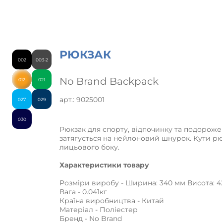
РЮКЗАК
002
003-2
No Brand Backpack
012
021
арт.: 9025001
027
029
030
Рюкзак для спорту, відпочинку та подороже
затягується на нейлоновий шнурок. Кути рю
лицьового боку.
Характеристики товару
Розміри виробу - Ширина: 340 мм Висота: 
Вага - 0.041кг
Країна виробництва - Китай
Матеріал - Поліестер
Бренд - No Brand