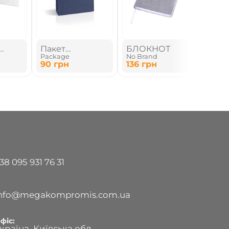
Пакет
БЛОКНОТ
Сум
Package
No Brand
No B
паперовий
пок
90
грн
136
грн
134.
38 095 931 76 31
info@megakompromis.com.ua
фіс:
країна, Київська обл.,