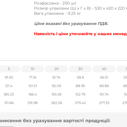
Розфасовка - 200 шт
Розмір упаковки (Ш x Г x В) - 530 x 420 x 220
Вага упаковки - 9.25 кг
Ціни вказані без урахування ПДВ.
Наявність і ціни уточнюйте у наших менедже
5
10
20
30
40
91.05
71.16
61.74
58.6
56.51
55
121.4
101.51
92.09
88.95
86.86
86
185.23
166.4
155.93
152.79
151.74
1
311.86
291.98
282.56
279.42
277.33
27
анесення без урахування вартості продукції: