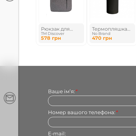
Рюкзак для
Термопляшка
TM Discover
No Brand
ноутбука
вакуумна
578
грн
470
грн
Ваше імʼя:
*
Номер вашого телефона:
*
E-mail: