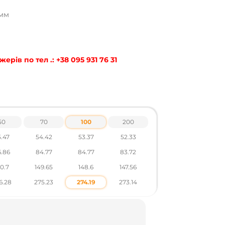
 мм
рів по тел .: +38 095 931 76 31
50
70
100
200
.47
54.42
53.37
52.33
.86
84.77
84.77
83.72
50.7
149.65
148.6
147.56
6.28
275.23
274.19
273.14