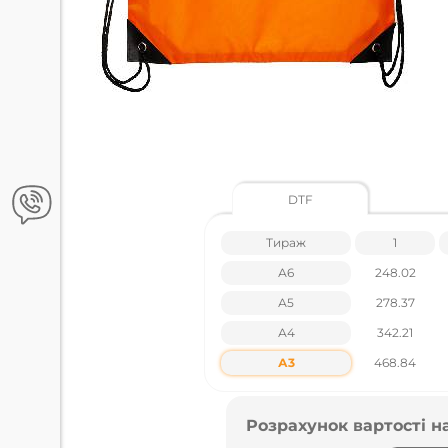
DTF
Тираж
1
А6
248.02
А5
278.37
А4
342.21
А3
468.84
Розрахунок вартості н