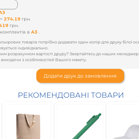
А4
 =
155.93
грн.
8,6
грн.
мплектів
в
А4
.
льорових товарів потрібно додавати один колір для друку білої ос
овується індивідкально.
им розрахунком вартості друру? Звертайтесь до наших менеджер
 виходячи з особливостей Вашого макету.
Додати друк до замовлення
РЕКОМЕНДОВАНІ ТОВАРИ