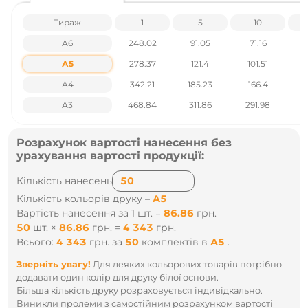
.: +38 095 931 76 31
Тираж
1
5
10
А6
248.02
91.05
71.16
А5
278.37
121.4
101.51
А4
342.21
185.23
166.4
1
А3
468.84
311.86
291.98
2
Розрахунок вартості нанесення без
урахування вартості продукції:
Кількість нанесень
Кількість кольорів друку –
А5
Вартість нанесення за 1 шт. =
86.86
грн.
50
шт.
×
86.86
грн.
=
4 343
грн.
Всього:
4 343
грн.
за
50
комплектів
в
А5
.
Зверніть увагу!
Для деяких кольорових товарів потрібно
додавати один колір для друку білої основи.
Більша кількість друку розраховується індивідкально.
Виникли пролеми з самостійним розрахунком вартості