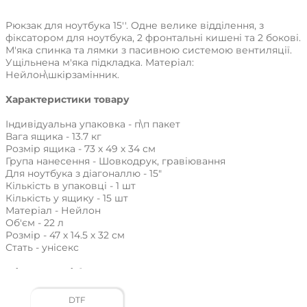
Рюкзак для ноутбука 15''. Одне велике відділення, з
фіксатором для ноутбука, 2 фронтальні кишені та 2 бокові.
М'яка спинка та лямки з пасивною системою вентиляції.
Ущільнена м'яка підкладка. Матеріал:
Нейлон\шкірзамінник.
Характеристики товару
Індивідуальна упаковка - п\п пакет
Вага ящика - 13.7 кг
Розмір ящика - 73 х 49 х 34 см
Група нанесення - Шовкодрук, гравіювання
Для ноутбука з діагоналлю - 15"
Кількість в упаковці - 1 шт
Кількість у ящику - 15 шт
Матеріал - Нейлон
Об'єм - 22 л
Розмір - 47 х 14.5 х 32 см
Стать - унісекс
Ціни вказані без урахування ПДВ.
Наявність і ціни уточнюйте у наших менеджерів по тел
DTF