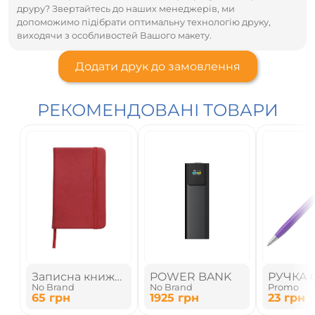
друру? Звертайтесь до наших менеджерів, ми
допоможимо підібрати оптимальну технологію друку,
виходячи з особливостей Вашого макету.
Додати друк до замовлення
РЕКОМЕНДОВАНІ ТОВАРИ
Записна книжка
POWER BANK
РУЧКА 
No Brand
No Brand
Promo
в лінійку
МЕТАЛ
65
грн
1925
грн
23
грн