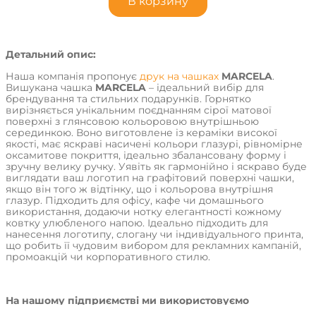
В корзину
Детальний опис:
Наша компанія пропонує
друк на чашках
MARCELA
.
Вишукана чашка
MARCELA
– ідеальний вибір для
брендування та стильних подарунків. Горнятко
вирізняється унікальним поєднанням сірої матової
поверхні з глянсовою кольоровою внутрішньою
серединкою. Воно виготовлене із кераміки високої
якості, має яскраві насичені кольори глазурі, рівномірне
оксамитове покриття, ідеально збалансовану форму і
зручну велику ручку. Уявіть як гармонійно і яскраво буде
виглядати ваш логотип на графітовий поверхні чашки,
якщо він того ж відтінку, що і кольорова внутрішня
глазур. Підходить для офісу, кафе чи домашнього
використання, додаючи нотку елегантності кожному
ковтку улюбленого напою. Ідеально підходить для
нанесення логотипу, слогану чи індивідуального принта,
що робить її чудовим вибором для рекламних кампаній,
промоакцій чи корпоративного стилю.
На нашому підприємстві ми використовуємо
різноманітні методи друку: