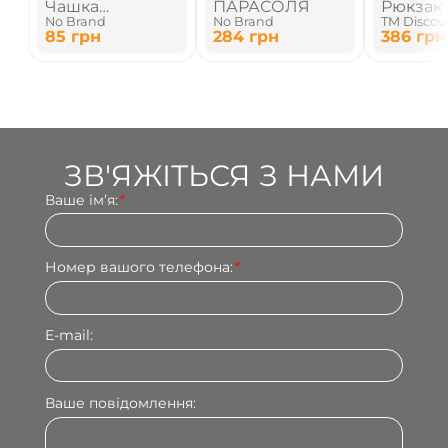
Чашка
ПАРАСОЛЯ
Рюкзак 
No Brand
No Brand
TM Discov
керамічна 345
ноутбук
85
грн
284
грн
386
грн
мл
ЗВ'ЯЖІТЬСЯ З НАМИ
Ваше імʼя:
*
Номер вашого телефона:
*
E-mail:
Ваше повідомлення: