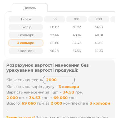
Сублімація
Деколь
Шовкодрук
DTF-друк
Деколь та інші.
Тираж
50
100
200
Детальніше про друк на чашках
1 колір
68.02
38.72
34.53
2 кольори
77.44
48.14
40.81
Характеристики товару
3 кольори
86.86
54.42
46.05
Об'єм - 360 мл
Діаметр верхній - 100 мм
4 кольори
96.28
57.56
52.33
Діаметр нижній - 75 мм
Висота - 95 мм
Поверхня - матова
Розрахунок вартості нанесення без
Вага - 324 г
Транспортна упаковка - по 36 шт., вага - 15 кг, коробка
урахування вартості продукції:
41х28х32 см
Кількість нанесень
Ціни вказані без урахування ПДВ.
Кількість кольорів друку –
3 кольори
Вартість нанесення за 1 шт. =
34.53
грн.
Наявність і ціни уточнюйте у наших менеджерів по тел
2 000
шт.
×
34.53
грн.
=
69 060
грн.
.: +38 095 931 76 31
Всього:
69 060
грн.
за
2 000
комплектів
в
3 кольори
.
Зверніть увагу!
Для деяких кольорових товарів потрібно