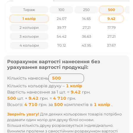
Тираж
100
250
500
1 колір
24.07
14.65
9.42
2 кольори
39.77
27.21
17.79
3 кольори
54.42
36.63
27.21
4 кольори
70.12
43.95
37.67
Розрахунок вартості нанесення без
урахування вартості продукції:
Кількість нанесень
Кількість кольорів друку –
1 колір
Вартість нанесення за 1 шт. =
9.42
грн.
500
шт.
×
9.42
грн.
=
4 710
грн.
Всього:
4 710
грн.
за
500
комплектів
в
1 колір
.
Зверніть увагу!
Для деяких кольорових товарів потрібно
додавати один колір для друку білої основи.
Більша кількість друку розраховується індивідкально.
Виникли пролеми з самостійним розрахунком вартості