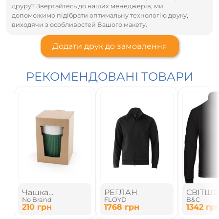
друру? Звертайтесь до наших менеджерів, ми
допоможимо підібрати оптимальну технологію друку,
виходячи з особливостей Вашого макету.
Додати друк до замовлення
РЕКОМЕНДОВАНІ ТОВАРИ
Чашка
РЕГЛАН
СВІТШО
No Brand
FLOYD
B&C
керамічна
210
грн
1768
грн
1342
гр