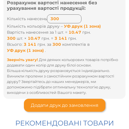
Розрахунок вартості нанесення без
урахування вартості продукції:
Кількість нанесень
Кількість кольорів друку –
УФ друк (1 зона)
Вартість нанесення за 1 шт. =
10.47
грн.
300
шт.
×
10.47
грн.
=
3 141
грн.
Всього:
3 141
грн.
за
300
комплектів
в
УФ друк (1 зона)
.
Зверніть увагу!
Для деяких кольорових товарів потрібно
додавати один колір для друку білої основи.
Більша кількість друку розраховується індивідкально.
Виникли пролеми з самостійним розрахунком вартості
друру? Звертайтесь до наших менеджерів, ми
допоможимо підібрати оптимальну технологію друку,
виходячи з особливостей Вашого макету.
Додати друк до замовлення
РЕКОМЕНДОВАНІ ТОВАРИ