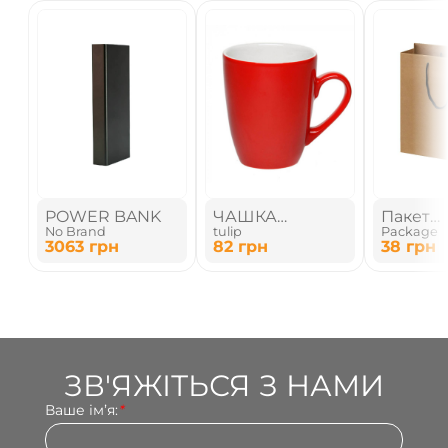
POWER BANK
ЧАШКА
Пакет
No Brand
tulip
Package
КЕРАМІЧНА
подару
3063
грн
82
грн
38
грн
ЗВ'ЯЖІТЬСЯ З НАМИ
Ваше імʼя:
*