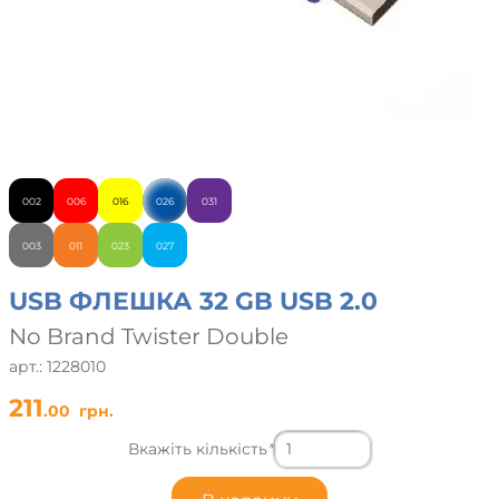
002
006
016
026
031
003
011
023
027
USB ФЛЕШКА 32 GB USB 2.0
No Brand Twister Double
арт.: 1228010
211
.00
грн.
Вкажіть кількість
*