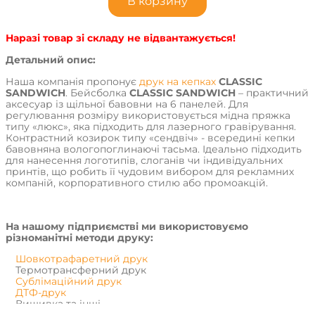
В корзину
Наразі товар зі складу не відвантажується!
Детальний опис:
Наша компанія пропонує
друк на кепках
CLASSIC
SANDWICH
. Бейсболка
CLASSIC SANDWICH
– практичний
аксесуар із щільної бавовни на 6 панелей. Для
регулювання розміру використовується мідна пряжка
типу «люкс», яка підходить для лазерного гравірування.
Контрастний козирок типу «сендвіч» - всередині кепки
бавовняна вологопоглинаючі тасьма. Ідеально підходить
для нанесення логотипів, слоганів чи індивідуальних
принтів, що робить її чудовим вибором для рекламних
компаній, корпоративного стилю або промоакцій.
На нашому підприємстві ми використовуємо
різноманітні методи друку:
Шовкотрафаретний друк
Термотрансферний друк
Сублімаційний друк
ДТФ-друк
Вишивка та інші.