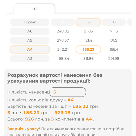
Детальніше про друк на кепках
DTF
Характеристики товару:
Тираж
1
5
10
Рекомендований розмір нанесення: 60 х 100 мм.
А6
248.02
91.05
71.16
Матеріал: 100% бавовна твілл.
А5
278.37
121.4
101.51
Ціни вказані без урахування ПДВ.
А4
342.21
185.23
166.4
1
Наявність і ціни уточнюйте у наших менеджерів по тел.:
А3
468.84
311.86
291.98
2
+38 095 931 76 31
Розрахунок вартості нанесення без
урахування вартості продукції:
Кількість нанесень
Кількість кольорів друку –
А4
Вартість нанесення за 1 шт. =
185.23
грн.
5
шт.
×
185.23
грн.
=
926,15
грн.
Всього:
926
грн.
за
5
комплектів
в
А4
.
Зверніть увагу!
Для деяких кольорових товарів потрібно
додавати один колір для друку білої основи.