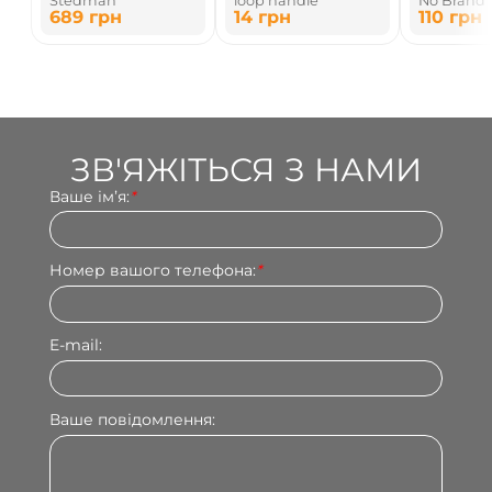
Stedman
loop handle
No Brand
ПОЛІЕТИЛЕНОВИЙ
КЕРАМ
689
грн
14
грн
110
грн
ЗВ'ЯЖІТЬСЯ З НАМИ
Ваше імʼя:
*
Номер вашого телефона:
*
E-mail:
Ваше повідомлення: