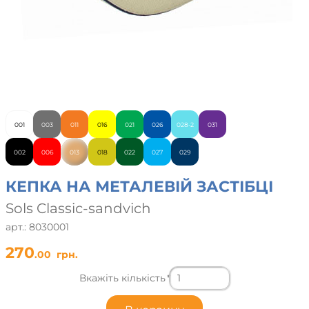
001
003
011
016
021
026
028-2
031
002
006
013
018
022
027
029
КЕПКА НА МЕТАЛЕВІЙ ЗАСТІБЦІ
Sols Classic-sandvich
арт.: 8030001
270
.00
грн.
Вкажіть кількість
*