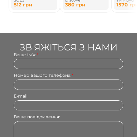
SOLS
Discover
TM Floyd
512
грн
380
грн
1570
гр
ЗВ'ЯЖІТЬСЯ З НАМИ
Ваше імʼя:
*
Номер вашого телефона:
*
E-mail:
Ваше повідомлення: