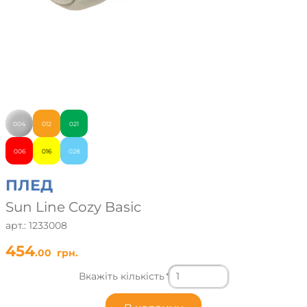
004
012
021
006
016
028
ПЛЕД
Sun Line Cozy Basic
арт.: 1233008
454
.00
грн.
Вкажіть кількість
*