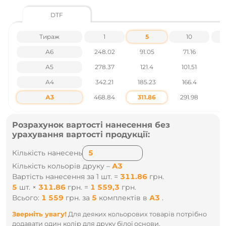
Термотрансферний друк
Шеврон
DTF
Вишивка та інші.
Тираж
1
5
10
Характеристики товару
А6
248.02
91.05
71.16
Розміри виробу - Ширина: 1270 мм Висота: 1800 мм
А5
278.37
121.4
101.51
Вага - 0.4кг
Країна виробництва - Китай
А4
342.21
185.23
166.4
1
Матеріал - Фліс
Бренд - No Brand
А3
468.84
311.86
291.98
2
Щільність тканини - 220-260 г/м²
Розфасовка - 20 шт
Розмір упаковки (Ш x Г x В) - 600 х 330 х 600 мм
Розрахунок вартості нанесення без
урахування вартості продукції:
Ціни вказані без урахування ПДВ.
Кількість нанесень
Наявність і ціни уточнюйте у наших менеджерів по тел
Кількість кольорів друку –
А3
.: +38 095 931 76 31
Вартість нанесення за 1 шт. =
311.86
грн.
5
шт.
×
311.86
грн.
=
1 559,3
грн.
Всього:
1 559
грн.
за
5
комплектів
в
А3
.
Зверніть увагу!
Для деяких кольорових товарів потрібно
додавати один колір для друку білої основи.