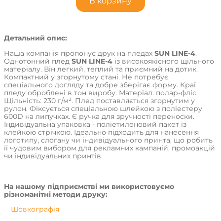
В корзину
Детальний опис:
Наша компанія пропонує друк на пледах
SUN LINE-4
.
Однотонний плед
SUN LINE-4
із високоякісного щільного
матеріалу. Він легкий, теплий та приємний на дотик.
Компактний у згорнутому стані. Не потребує
спеціального догляду та добре зберігає форму. Краї
пледу оброблені в тон виробу. Матеріал: полар-фліс.
Щільність: 230 г/м². Плед поставляється згорнутим у
рулон. Фіксується спеціальною шлейкою з поліестеру
600D на липучках. Є ручка для зручності переноски.
Індивідуальна упаковка - поліетиленовий пакет із
клейкою стрічкою. Ідеально підходить для нанесення
логотипу, слогану чи індивідуального принта, що робить
її чудовим вибором для рекламних кампаній, промоакцій
чи індивідуальних принтів.
На нашому підприємстві ми використовуємо
різноманітні методи друку:
Шовкографія
DTF-друк