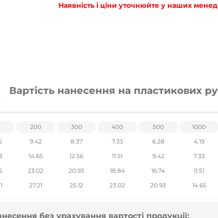
Наявність і ціни уточнюйте у наших менедже
Вартість нанесення на пластикових р
200
300
400
500
1000
5
9.42
8.37
7.33
6.28
4.19
3
14.65
12.56
11.51
9.42
7.33
5
23.02
20.93
18.84
16.74
11.51
1
27.21
25.12
23.02
20.93
14.65
анесення без урахування вартості продукції: