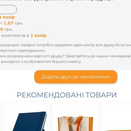
4 кольори
 =
8.37
грн.
110
грн.
00
комплектів
в
4 кольори
.
льорових товарів потрібно додавати один колір для друку білої ос
овується індивідкально.
им розрахунком вартості друру? Звертайтесь до наших менеджер
 виходячи з особливостей Вашого макету.
Додати друк до замовлення
РЕКОМЕНДОВАНІ ТОВАРИ