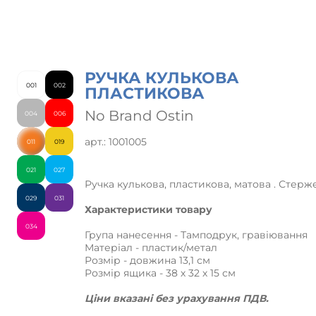
РУЧКА КУЛЬКОВА
001
002
ПЛАСТИКОВА
No Brand Ostin
004
006
арт.: 1001005
011
019
021
027
Ручка кулькова, пластикова, матова . Стерж
029
031
Характеристики товару
034
Група нанесення - Тамподрук, гравіювання
Матеріал - пластик/метал
Розмір - довжина 13,1 см
Розмір ящика - 38 х 32 х 15 см
Ціни вказані без урахування ПДВ.