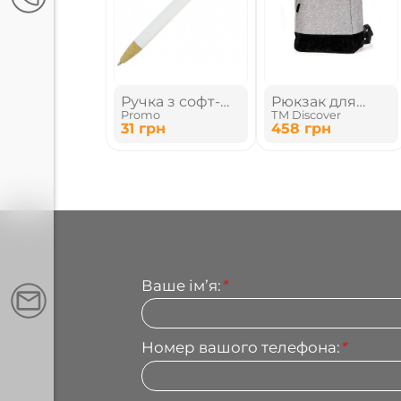
Ручка з софт-
Рюкзак для
Promo
ТМ Discover
тач покриттям
подорожей
31
грн
458
грн
та
бамбуковими
елементами
Ваше імʼя:
*
Номер вашого телефона:
*