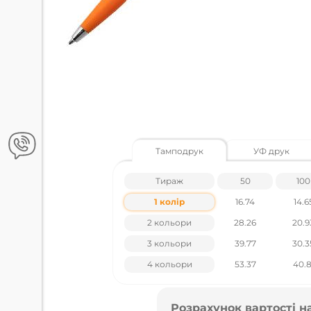
Тамподрук
УФ друк
Тираж
50
100
1 колір
16.74
14.6
2 кольори
28.26
20.9
3 кольори
39.77
30.3
4 кольори
53.37
40.8
Розрахунок вартості н