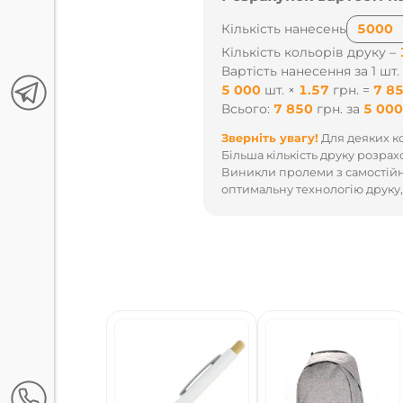
Кількість нанесень
Кількість кольорів друку –
Вартість нанесення за 1 шт.
3 000
шт.
×
8.37
грн.
=
25 
Всього:
25 110
грн.
за
3 0
Зверніть увагу!
Для деяких ко
Більша кількість друку розрах
Виникли пролеми з самостійн
оптимальну технологію друку,