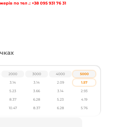
рів по тел .: +38 095 931 76 31
учках
2000
3000
4000
5000
3.14
3.14
2.09
1.57
5.23
3.66
3.14
2.93
8.37
6.28
5.23
4.19
10.47
8.37
6.28
5.76