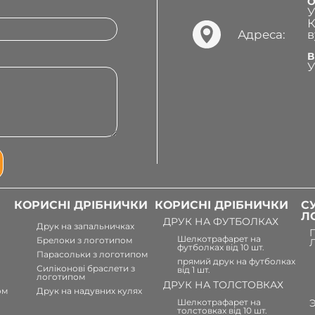
О
У
К
Адреса:
в
В
У
КОРИСНІ ДРІБНИЧКИ
КОРИСНІ ДРІБНИЧКИ
С
Л
ДРУК НА ФУТБОЛКАХ
Друк на запальничках
Шелкотрафарет на
Брелоки з логотипом
футболках від 10 шт.
Парасольки з логотипом
прямий друк на футболках
Силіконові браслети з
від 1 шт.
логотипом
ДРУК НА ТОЛСТОВКАХ
ом
Друк на надувних кулях
Шелкотрафарет на
толстовках від 10 шт.