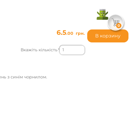
0
6.5
.00
грн.
В корзину
Вкажіть кількість
*
ень з синім чорнилом.