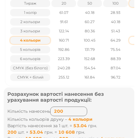
Тираж
20
50
100
1 колір
61.07
40.18
28.93
2 кольори
91.61
60.27
40.18
3 кольори
122.14
80.36
51.43
4 кольори
160.71
100.45
64.29
5 кольорів
192.86
131.79
75.54
6 кольорів
223.39
152.68
88.39
CMYK (без білого)
240.28
154.54
87.04
CMYK + білий
255.12
161.84
96.72
Розрахунок вартості нанесення без
урахування вартості продукції:
Кількість нанесень
Кількість кольорів друку –
4 кольори
Вартість нанесення за 1 шт. =
53.04
грн.
200
шт.
×
53.04
грн.
=
10 608
грн.