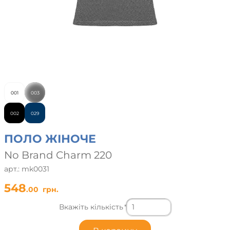
001
003
002
029
ПОЛО ЖІНОЧЕ
No Brand Charm 220
арт.: mk0031
548
.00
грн.
Вкажіть кількість
*