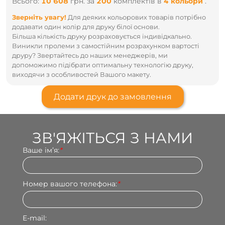
Всього:
10 608
грн.
за
200
комплектів
в
4 кольори
.
Зверніть увагу!
Для деяких кольорових товарів потрібно
додавати один колір для друку білої основи.
Більша кількість друку розраховується індивідкально.
Виникли пролеми з самостійним розрахунком вартості
друру? Звертайтесь до наших менеджерів, ми
допоможимо підібрати оптимальну технологію друку,
виходячи з особливостей Вашого макету.
Додати друк до замовлення
ЗВ'ЯЖІТЬСЯ З НАМИ
Ваше імʼя:
*
Номер вашого телефона:
*
E-mail: