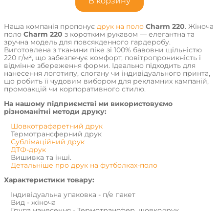
В корзину
Наша компанія пропонує
друк на поло
Charm 220
. Жіноча
поло
Charm 220
з коротким рукавом — елегантна та
зручна модель для повсякденного гардеробу.
Виготовлена з тканини піке зі 100% бавовни щільністю
220 г/м², що забезпечує комфорт, повітропроникність і
відмінне збереження форми. Ідеально підходить для
нанесення логотипу, слогану чи індивідуального принта,
що робить її чудовим вибором для рекламних кампаній,
промоакцій чи корпоративного стилю.
На нашому підприємстві ми використовуємо
різноманітні методи друку:
Шовкотрафаретний друк
Термотрансферний друк
Сублімаційний друк
ДТФ-друк
Вишивка та інші.
Детальніше про друк на футболках-поло
Характеристики товару:
Індивідуальна упаковка - п/е пакет
Вид - жіноча
Група нанесення - Термотрансфер, шовкодрук,
вишивка