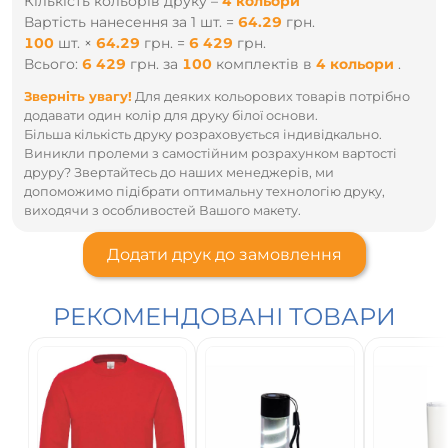
Кількість кольорів друку –
4 кольори
Ширіна
43
46
49
52
55
Вартість нанесення за 1 шт. =
64.29
грн.
100
шт.
×
64.29
грн.
=
6 429
грн.
Довжина
61
63
65
67
69
Всього:
6 429
грн.
за
100
комплектів
в
4 кольори
.
Зверніть увагу!
Для деяких кольорових товарів потрібно
додавати один колір для друку білої основи.
Більша кількість друку розраховується індивідкально.
Виникли пролеми з самостійним розрахунком вартості
друру? Звертайтесь до наших менеджерів, ми
допоможимо підібрати оптимальну технологію друку,
виходячи з особливостей Вашого макету.
Додати друк до замовлення
РЕКОМЕНДОВАНІ ТОВАРИ