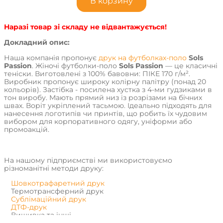
В корзину
Наразі товар зі складу не відвантажується!
Докладний опис:
Наша компанія пропонує
друк на футболках-поло
Sols
Passion
. Жіночі футболки-поло
Sols Passion
— це класичні
теніски. Виготовлені з 100% бавовни: ПІКЕ 170 г/м².
Виробник пропонує широку колірну палітру (понад 20
кольорів). Застібка - посилена хустка з 4-ми гудзиками в
тон виробу. Мають прямий низ із розрізами на бічних
швах. Воріт укріплений тасьмою. Ідеально підходять для
нанесення логотипів чи принтів, що робить їх чудовим
вибором для корпоративного одягу, уніформи або
промоакцій.
На нашому підприємстві ми використовуємо
різноманітні методи друку:
Шовкотрафаретний друк
Термотрансферний друк
Сублімаційний друк
ДТФ-друк
Вишивка та інші.