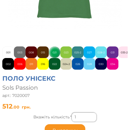
001
003
008
015
021
023
025-2
027
028-2
031
035-2
002
006
011
016
022
024-2
026
028
030
034
ПОЛО УНІСЕКС
Sols Passion
арт.: 7020007
512
.00
грн.
Вкажіть кількість
*