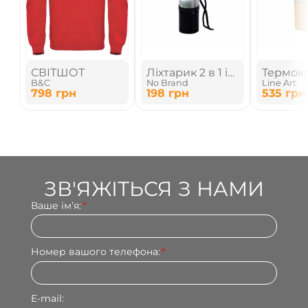
СВІТШОТ
Ліхтарик 2 в 1 із
Термок
B&C
No Brand
Line Art
кольоровим
798
грн
198
грн
535
грн
підсвітлюванням
ЗВ'ЯЖІТЬСЯ З НАМИ
Ваше імʼя:
*
Номер вашого телефона:
*
E-mail: