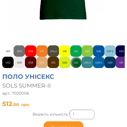
001
003
006
011
014-2
016
021
023
026
027-2
030
002
005
008
013
015
020
022
025-2
026-2
029
031
ПОЛО УНІСЕКС
SOLS SUMMER-II
арт.: 7020006
512
.00
грн.
Вкажіть кількість
*