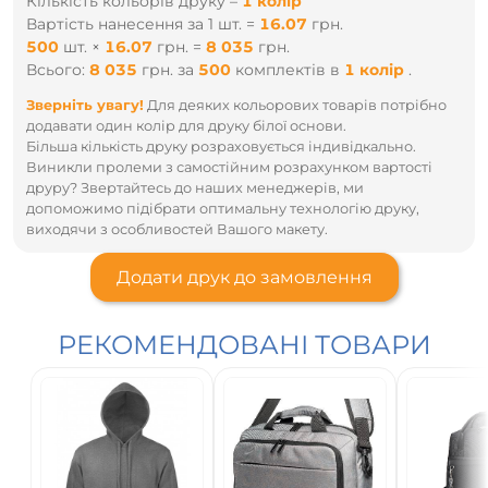
Кількість кольорів друку –
1 колір
Вартість нанесення за 1 шт. =
16.07
грн.
500
шт.
×
16.07
грн.
=
8 035
грн.
Всього:
8 035
грн.
за
500
комплектів
в
1 колір
.
Зверніть увагу!
Для деяких кольорових товарів потрібно
додавати один колір для друку білої основи.
Більша кількість друку розраховується індивідкально.
Виникли пролеми з самостійним розрахунком вартості
друру? Звертайтесь до наших менеджерів, ми
допоможимо підібрати оптимальну технологію друку,
виходячи з особливостей Вашого макету.
Додати друк до замовлення
РЕКОМЕНДОВАНІ ТОВАРИ