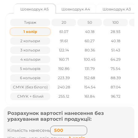
Сублімаційний друк
ДТФ-друк
Шовкодрук A5
Шовкодрук A4
Шовкодрук A3
Вишивка та інші.
Детальніше про друк на футболках-поло
Тираж
20
50
100
1 колір
61.07
40.18
28.93
Характеристики товару:
2 кольори
91.61
60.27
40.18
Категорія - Поло
Щільність - 170 г/м²
3 кольори
122.14
80.36
51.43
Матеріал - 100% бавовна
Стать - Унісекс
4 кольори
160.71
100.45
64.29
Індивідуальна упаковка - ні
Маленька упаковка - 5
5 кольорів
192.86
131.79
75.54
Велика упаковка - 50
6 кольорів
223.39
152.68
88.39
CMYK (без білого)
240.28
154.54
87.04
Ціни вказані без урахування ПДВ.
CMYK + білий
255.12
161.84
96.72
Наявність і ціни уточнюйте у наших менеджерів по тел
.: +38 095 931 76 31
Розрахунок вартості нанесення без
урахування вартості продукції:
Кількість нанесень