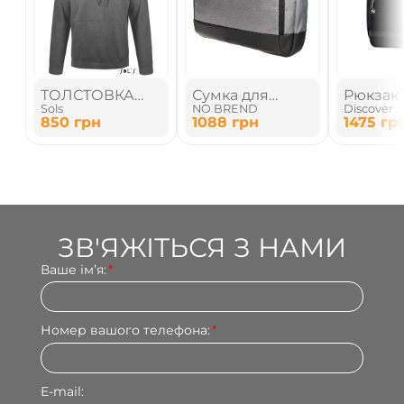
ТОЛСТОВКА
Сумка для
Рюкзак 
Sols
NO BREND
Discover
УНІСЕКС
ноутбука
ноутбук
850
грн
1088
грн
1475
гр
ЗВ'ЯЖІТЬСЯ З НАМИ
Ваше імʼя:
*
Номер вашого телефона:
*
E-mail: