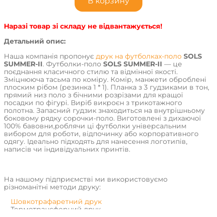
В корзину
Наразі товар зі складу не відвантажується!
Детальний опис:
Наша компанія пропонує
друк на футболках-поло
SOLS
SUMMER-II
. Футболки-поло
SOLS SUMMER-II
— це
поєднання класичного стилю та відмінної якості.
Зміцнююча тасьма по коміру. Комір, манжети оброблені
плоским рібом (резинка 1 * 1). Планка з 3 гудзиками в тон,
прямий низ поло з бічними розрізами для кращої
посадки по фігурі. Виріб викроєн з трикотажного
полотна. Запасний гудзик знаходиться на внутрішньому
боковому рядку сорочки-поло. Виготовлені з дихаючої
100% бавовни,роблячи ці футболки універсальним
вибором для роботи, відпочинку або корпоративного
одягу. Ідеально підходять для нанесення логотипів,
написів чи індивідуальних принтів.
На нашому підприємстві ми використовуємо
різноманітні методи друку:
Шовкотрафаретний друк
Термотрансферний друк