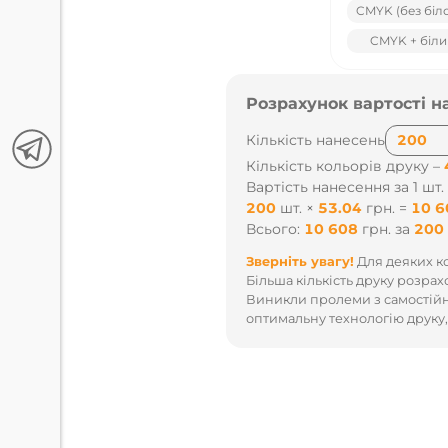
CMYK (без біл
CMYK + біли
Розрахунок вартості н
Кількість нанесень
Кількість кольорів друку –
Вартість нанесення за 1 шт.
200
шт.
×
53.04
грн.
=
10 6
Всього:
10 608
грн.
за
200
Зверніть увагу!
Для деяких ко
Більша кількість друку розрах
Виникли пролеми з самостійн
оптимальну технологію друку,