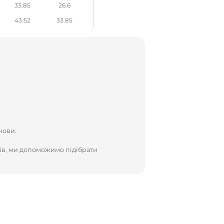
33.85
26.6
43.52
33.85
нови.
ів, ми допоможимо підібрати