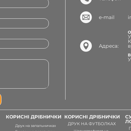
e-mail
О
У
К
Адреса:
в
В
У
КОРИСНІ ДРІБНИЧКИ
КОРИСНІ ДРІБНИЧКИ
С
Л
ДРУК НА ФУТБОЛКАХ
Друк на запальничках
Шелкотрафарет на