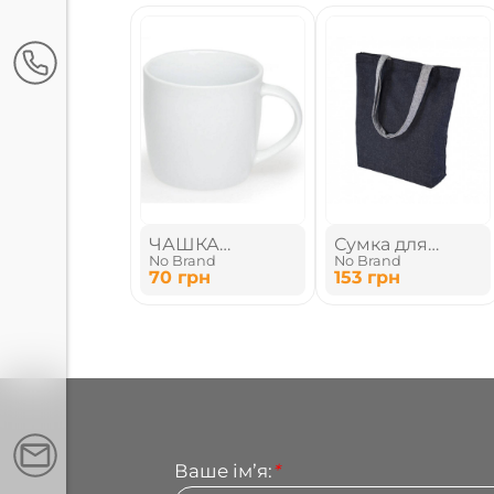
ЧАШКА
Сумка для
No Brand
No Brand
КЕРАМІЧНА
покупок, ручки
70
грн
153
грн
бавовняні
Ваше імʼя:
*