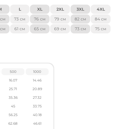
M
L
XL
2XL
3XL
4XL
 см
73 см
76 см
79 см
82 см
84 см
 см
61 см
65 см
69 см
73 см
75 см
повідомлення.
PS) і вимірюйте прямо в низ, включаючи подоли
 прямо через грудну клітини.
500
1000
16.07
14.46
25.71
20.89
35.36
27.32
45
33.75
56.25
40.18
62.68
46.61