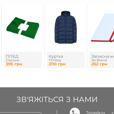
ПЛЕД
Куртка
Записна к
Discover
ТМ Roly
No Brand
А5
395
грн
2110
грн
262
грн
ЗВ'ЯЖІТЬСЯ З НАМИ
Телефон
+