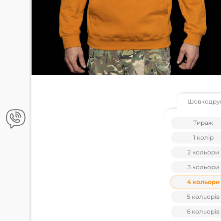
Шовкодру
Тираж
1 колір
2 кольори
3 кольори
4 кольори
5 кольорів
6 кольорів