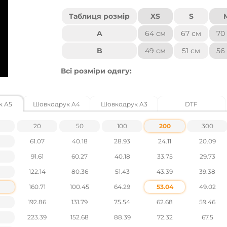
Таблиця розмір
XS
S
A
64 см
67 см
70
B
49 см
51 см
56
Всі розміри одягу:
- Підлягають допуску +,- 2,5 см.
- Можуть бути змінені без попереднього 
*A: Почніть з найвищої точки на плечі (H
к A5
Шовкодрук A4
Шовкодрук A3
DTF
*B: Відміряйте 2,5 см від пройми, а потім
20
50
100
200
300
61.07
40.18
28.93
24.11
20.09
91.61
60.27
40.18
33.75
29.73
122.14
80.36
51.43
43.39
39.38
160.71
100.45
64.29
53.04
49.02
192.86
131.79
75.54
62.68
59.46
223.39
152.68
88.39
72.32
67.5