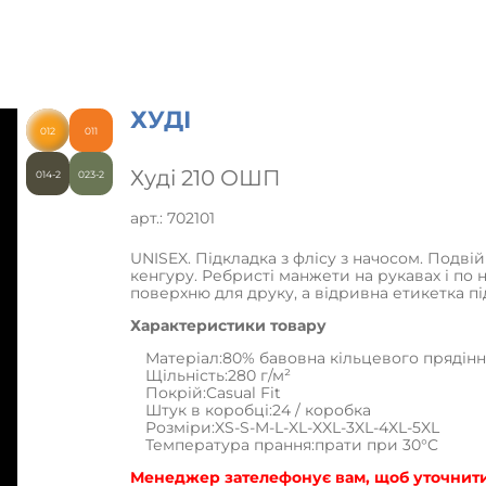
ХУДІ
012
011
Худі 210 ОШП
014-2
023-2
арт.: 702101
UNISEX. Підкладка з флісу з начосом. Под
кенгуру. Ребристі манжети на рукавах і по
поверхню для друку, а відривна етикетка п
Характеристики товару
Матеріал:80% бавовна кільцевого прядінн
Щільність:280 г/м²
Покрій:Casual Fit
Штук в коробці:24 / коробка
Розміри:XS-S-M-L-XL-XXL-3XL-4XL-5XL
Температура прання:прати при 30°C
Менеджер зателефонує вам, щоб уточнити 