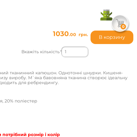
0
1030
.00
грн.
В корзину
Вкажіть кількість
*
війний тканинний капюшон. Однотонні шнурки. Кишеня-
 низу виробу. М`яка бавовняна тканина створює ідеальну
ідходить для ребрендингу.
я, 20% поліестер
потрібний розмір і колір