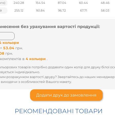
ого)
240.28
154.54
87.04
60.44
48.46
й
255.12
161.84
96.72
67.71
58.03
анесення без урахування вартості продукції:
4 кольори
 =
53.04
грн.
08
грн.
комплектів
в
4 кольори
.
льорових товарів потрібно додавати один колір для друку білої ос
овується індивідкально.
им розрахунком вартості друру? Звертайтесь до наших менеджер
 виходячи з особливостей Вашого макету.
Додати друк до замовлення
РЕКОМЕНДОВАНІ ТОВАРИ