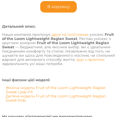
В корзину
Детальний опис:
Наша компанія пропонує
друк на толстовках
унісекс
Fruit
of the Loom Lightweight Raglan Sweat
. Реглан унісекс з
круглим коміром
Fruit of the Loom Lightweight Raglan
Sweat
— бюджетний, але якісний вибір. які є ідеальним
поєднанням комфорту та стилю. Незалежно від того, чи
шукаєте ви щось для повсякденного носіння, чи стильний
варіант для активного способу життя,
худі з принтом
задовольнить усі ваші потреби.
Інші фасони цієї моделі:
Жіноча модель Fruit of the Loom Lightweight Raglan
Sweat Lady-Fit
Дитяча модель Fruit of the Loom Lightweight Raglan
Sweat Kids
На нашому підприємстві ми використовуємо