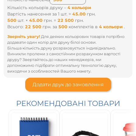
Кількість кольорів друку –
4 кольори
Вартість нанесення за 1 шт. =
45.00
грн.
500
шт.
×
45.00
грн.
=
22 500
грн.
Всього:
22 500
грн.
за
500
комплектів
в
4 кольори
.
Зверніть увагу!
Для деяких кольорових товарів потрібно
додавати один колір для друку білої основи.
Більша кількість друку розраховується індивідкально.
Виникли пролеми з самостійним розрахунком вартості
друру? Звертайтесь до наших менеджерів, ми
допоможимо підібрати оптимальну технологію друку,
виходячи з особливостей Вашого макету.
Додати друк до замовлення
РЕКОМЕНДОВАНІ ТОВАРИ