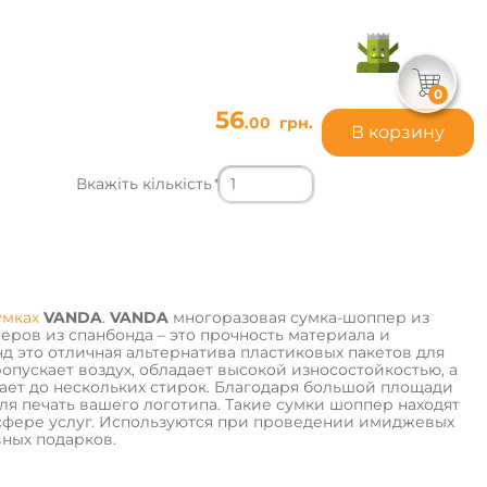
0
56
.00
грн.
В корзину
Вкажіть кількість
*
умках
VANDA
.
VANDA
многоразовая сумка-шоппер из
ров из спанбонда – это прочность материала и
нд это отличная альтернатива пластиковых пакетов для
опускает воздух, обладает высокой износостойкостью, а
ет до нескольких стирок. Благодаря большой площади
я печать вашего логотипа. Такие сумки шоппер находят
 сфере услуг. Используются при проведении имиджевых
ных подарков.