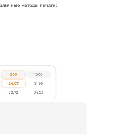
зличные методы печати:
)
500
1000
а 41х39х46 см
24.07
21.98
38.72
34.53
ов по тел .: +38 095 931 76 31