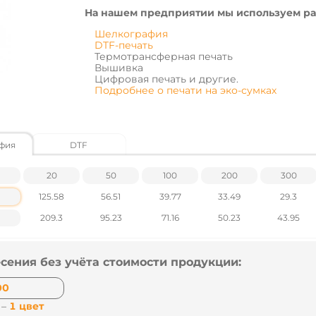
На нашем предприятии мы используем ра
Шелкография
DTF-печать
Термотрансферная печать
Вышивка
Цифровая печать и другие.
Подробнее о печати на эко-сумках
Характеристики товара
фия
DTF
Материал - нетканый материал (спанбонд
Плотность, г/м2 – 80 гр/м²
Размер - 36х38х25 см
20
50
100
200
300
Вес - 88 г
Упаковка – по 100 шт., вес – 11,4 кг, коробк
125.58
56.51
39.77
33.49
29.3
209.3
95.23
71.16
50.23
43.95
Цены указаны без учета НДС.
Наличие и цены уточняйте у наших менеджер
сения без учёта стоимости продукции:
 –
1 цвет