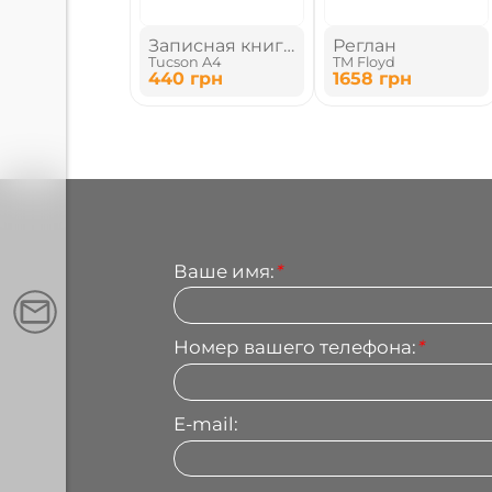
Записная книга
Реглан
Tucson A4
TM Floyd
А4
440
грн
1658
грн
Ваше имя:
*
Номер вашего телефона:
*
E-mail: