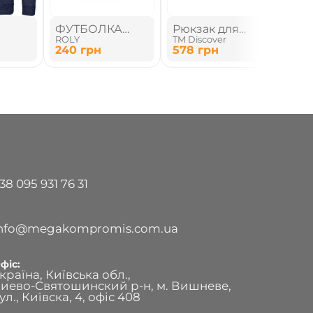
ФУТБОЛКА
Рюкзак для
РУ
ROLY
TM Discover
No B
УНИСЕКС
ноутбука
ПЛ
240
грн
578
грн
11
г
38 095 931 76 31
info@megakompromis.com.ua
фіс:
країна, Київська обл.,
иево-Святошинский р-н, м. Вишневе,
ул., Київска, 4, офіс 408