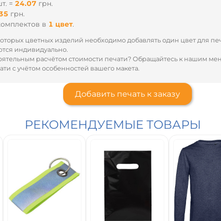
т. =
24.07
грн.
35
грн.
комплектов
в
1 цвет
.
оторых цветных изделий необходимо добавлять один цвет для пе
тся индивидуально.
оятельным расчётом стоимости печати? Обращайтесь к нашим м
ти с учётом особенностей вашего макета.
Добавить печать к заказу
РЕКОМЕНДУЕМЫЕ ТОВАРЫ