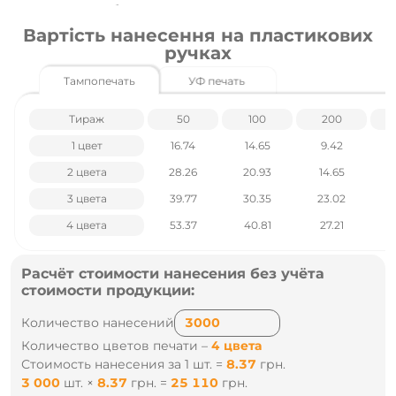
Цены указаны без учета НДС.
Вартість нанесення на пластикових
Наличие и цены уточняйте у наших менеджеров по тел
ручках
.: +38 095 931 76 31
Тампопечать
УФ печать
Тираж
50
100
200
1 цвет
16.74
14.65
9.42
2 цвета
28.26
20.93
14.65
3 цвета
39.77
30.35
23.02
4 цвета
53.37
40.81
27.21
Расчёт стоимости нанесения без учёта
стоимости продукции:
Количество нанесений
Количество цветов печати –
4 цвета
Стоимость нанесения за 1 шт. =
8.37
грн.
3 000
шт.
×
8.37
грн.
=
25 110
грн.