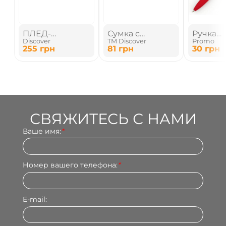
ПЛЕД-
Сумка с
Ручка
Discover
TM Discover
Promo
ПОДУШКА
молнией
металл
255
грн
81
грн
30
грн
из soft 
144 мм
СВЯЖИТЕСЬ С НАМИ
Ваше имя:
*
Номер вашего телефона:
*
E-mail: