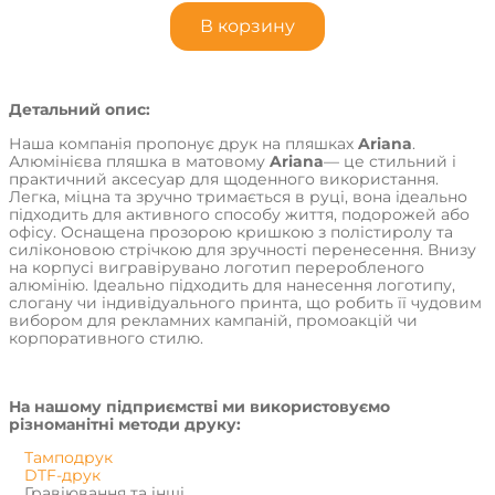
В корзину
Детальний опис:
Наша компанія пропонує друк на пляшках
Ariana
.
Алюмінієва пляшка в матовому
Ariana
— це стильний і
практичний аксесуар для щоденного використання.
Легка, міцна та зручно тримається в руці, вона ідеально
підходить для активного способу життя, подорожей або
офісу. Оснащена прозорою кришкою з полістиролу та
силіконовою стрічкою для зручності перенесення. Внизу
на корпусі вигравірувано логотип переробленого
алюмінію. Ідеально підходить для нанесення логотипу,
слогану чи індивідуального принта, що робить її чудовим
вибором для рекламних кампаній, промоакцій чи
корпоративного стилю.
На нашому підприємстві ми використовуємо
різноманітні методи друку:
Тамподрук
DTF-друк
Гравіювання та інші.