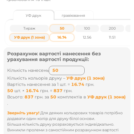
Характеристики товару
УФ друк
гравіювання
Розміри виробу - Ширина: 65 мм Висота: 230 мм
Глибина: 65 мм
Тираж
50
100
200
Вага - 0.126кг
Країна виробництва - Китай
УФ друк (1 зона)
16.74
12.56
11.51
Матеріал - Алюміній
Бренд - No Brand
Розфасовка - 50 шт
Розрахунок вартості нанесення без
Розмір упаковки (Ш x Г x В) - 710 x 360 x 240 мм
урахування вартості продукції:
Вага упаковки - 6.9 кг
Кількість нанесень
Ціни вказані без урахування ПДВ.
Кількість кольорів друку –
УФ друк (1 зона)
Вартість нанесення за 1 шт. =
16.74
грн.
Наявність і ціни уточнюйте у наших менеджерів по тел
50
шт.
×
16.74
грн.
=
837
грн.
.: +38 095 931 76 31
Всього:
837
грн.
за
50
комплектів
в
УФ друк (1 зона)
.
Зверніть увагу!
Для деяких кольорових товарів потрібно
додавати один колір для друку білої основи.
Більша кількість друку розраховується індивідкально.
Виникли пролеми з самостійним розрахунком вартості