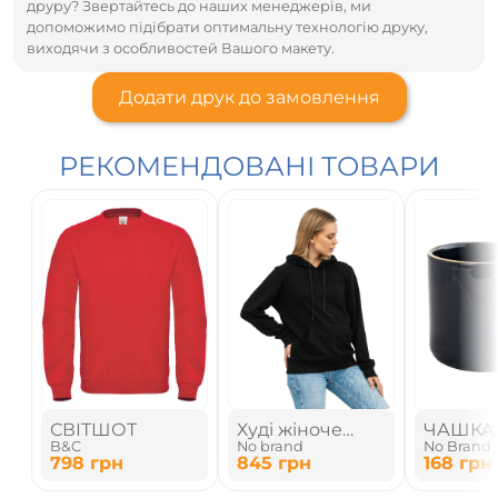
друру? Звертайтесь до наших менеджерів, ми
допоможимо підібрати оптимальну технологію друку,
виходячи з особливостей Вашого макету.
Додати друк до замовлення
РЕКОМЕНДОВАНІ ТОВАРИ
СВІТШОТ
Худі жіноче
ЧАШКА
B&C
No brand
No Brand
полегшене
КЕРАМ
798
грн
845
грн
168
грн