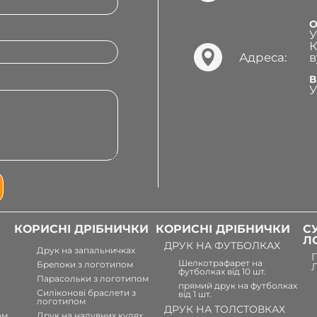
О
У
К
Адреса:
в
В
У
КОРИСНІ ДРІБНИЧКИ
КОРИСНІ ДРІБНИЧКИ
С
Л
ДРУК НА ФУТБОЛКАХ
Друк на запальничках
Шелкотрафарет на
Брелоки з логотипом
футболках від 10 шт.
Парасольки з логотипом
прямий друк на футболках
Силіконові браслети з
від 1 шт.
логотипом
ДРУК НА ТОЛСТОВКАХ
ом
Друк на надувних кулях