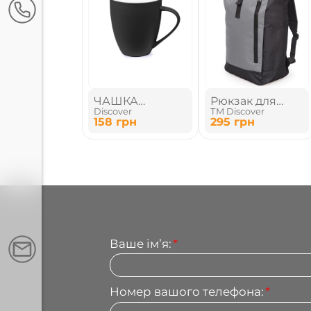
ЧАШКА
Рюкзак для
Discover
ТМ Discover
КЕРАМІЧНА
ноутбука
158
грн
295
грн
Ваше імʼя:
*
Номер вашого телефона:
*