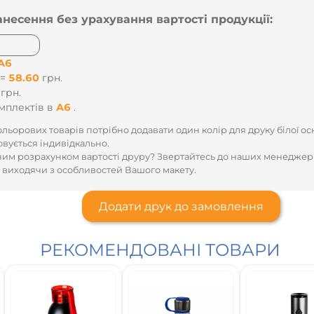
анесення без урахування вартості продукції:
А6
 =
58.60
грн.
грн.
мплектів
в
А6
.
льорових товарів потрібно додавати один колір для друку білої ос
овується індивідкально.
им розрахунком вартості друру? Звертайтесь до наших менеджер
 виходячи з особливостей Вашого макету.
Додати друк до замовлення
РЕКОМЕНДОВАНІ ТОВАРИ