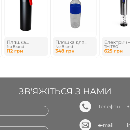
Пляшка
Пляшка для
Електрич
No Brand
No Brand
TM TEG
алюмінієва
води, тританова
штопор
112
грн
348
грн
625
грн
ЗВ'ЯЖІТЬСЯ З НАМИ
Телефон
+
e-mail