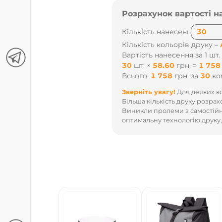
Розрахунок вартості н
Кількість нанесень
Кількість кольорів друку –
Вартість нанесення за 1 шт.
30
шт.
×
58.60
грн.
=
1 758
Всього:
1 758
грн.
за
30
ко
Зверніть увагу!
Для деяких ко
Більша кількість друку розрах
Виникли пролеми з самостійн
оптимальну технологію друку,