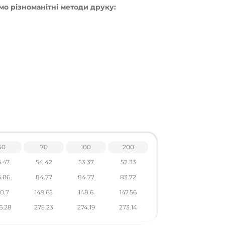
о різноманітні методи друку:
50
70
100
200
рів по тел .: +38 095 931 76 31
.47
54.42
53.37
52.33
.86
84.77
84.77
83.72
50.7
149.65
148.6
147.56
6.28
275.23
274.19
273.14