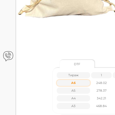
DTF
Тираж
1
А6
248.02
А5
278.37
А4
342.21
А3
468.84