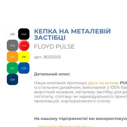
КЕПКА НА МЕТАЛЕВІЙ
001
002
ЗАСТІБЦІ
FLOYD PULSE
003
006
арт.: 8030005
012
016
021
026
Детальний опис:
029
Наша компанія пропонує
друк на кепках
PU
із стильним дизайном, виконаний з 100% бав
жорсткий козирок, металеву застібку для р
логотипу, слогану чи індивідуального прин
промоакцій, корпоративного стилю.
На нашому підприємстві ми використовуєм