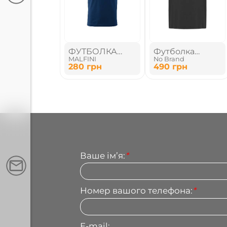
ФУТБОЛКА
Футболка
MALFINI
No Brand
УНІСЕКС
оверсайз
280
грн
490
грн
унісекс
Ваше імʼя:
*
Номер вашого телефона:
*
E-mail: