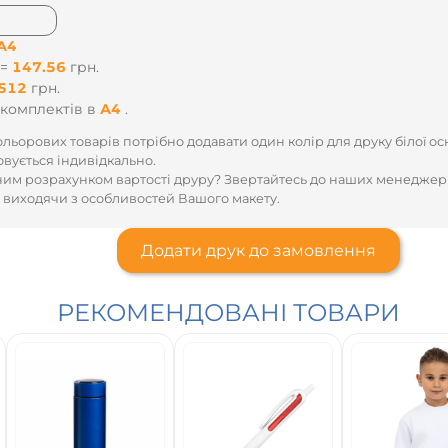
А4
 =
147.56
грн.
512
грн.
комплектів
в
А4
.
льорових товарів потрібно додавати один колір для друку білої ос
овується індивідкально.
им розрахунком вартості друру? Звертайтесь до наших менеджер
 виходячи з особливостей Вашого макету.
Додати друк до замовлення
РЕКОМЕНДОВАНІ ТОВАРИ