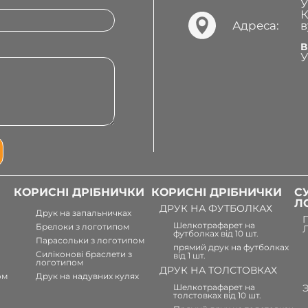
У
К
Адреса:
в
В
У
КОРИСНІ ДРІБНИЧКИ
КОРИСНІ ДРІБНИЧКИ
С
Л
ДРУК НА ФУТБОЛКАХ
Друк на запальничках
Шелкотрафарет на
Брелоки з логотипом
футболках від 10 шт.
Парасольки з логотипом
прямий друк на футболках
Силіконові браслети з
від 1 шт.
логотипом
ДРУК НА ТОЛСТОВКАХ
ом
Друк на надувних кулях
Шелкотрафарет на
толстовках від 10 шт.