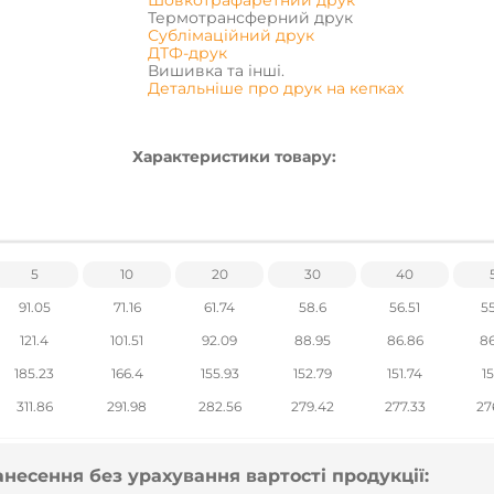
Шовкотрафаретний друк
Термотрансферний друк
Сублімаційний друк
ДТФ-друк
Вишивка та інші.
Детальніше про друк на кепках
Характеристики товару:
Вага ящика - 16 кг
Група нанесення - Термотрансфер, шовко
Кількість у ящику - 200 шт
Матеріал - бавовна
Розмір ящика - 75 х 45 х 38 см
5
10
20
30
40
Стать - унісекс
Тип кепки - 5-ти клинка
91.05
71.16
61.74
58.6
56.51
55
ТМ - Floyd
Щільність - 260 г/м2
121.4
101.51
92.09
88.95
86.86
86
185.23
166.4
155.93
152.79
151.74
1
Ціни вказані без урахування ПДВ.
311.86
291.98
282.56
279.42
277.33
27
Наявність і ціни уточнюйте у наших менедже
анесення без урахування вартості продукції: