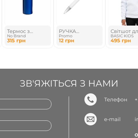
Термос з
РУЧКА
Світшот д
No Brand
Promo
BASIC KIDS
індикатором
ПЛАСТИКОВА
хлопчиків
315
грн
12
грн
495
грн
температури
ЗВ'ЯЖІТЬСЯ З НАМИ
Телефон
+
e-mail
О