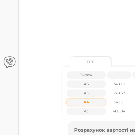
DTF
Тираж
1
А6
248.02
А5
278.37
А4
342.21
А3
468.84
Розрахунок вартості н