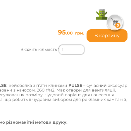
0
95
.00
грн.
В корзину
Вкажіть кількість
*
LSE
. Бейсболка з п’яти клинами
PULSE
– сучасний аксесуар
овни з начосом, 260 г/м2. Має отвори для вентиляції,
егулювання розміру. Чудовий варіант для нанесення
та, що робить її чудовим вибором для рекламних кампаній,
о різноманітні методи друку: