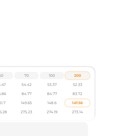
друк, вишивка, шеврон
50
70
100
200
.47
54.42
53.37
52.33
.86
84.77
84.77
83.72
50.7
149.65
148.6
147.56
6.28
275.23
274.19
273.14
рів по тел .: +38 095 931 76 31