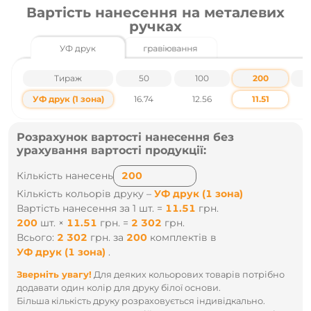
Вартість нанесення на металевих
Тамподрук
УФ Друк
ручках
Граівювання та інші.
Детальніше про друк на ручках
УФ друк
гравіювання
Характеристики товару
Тираж
50
100
200
Габарити - ø 1.3 х 14.2 см
УФ друк (1 зона)
16.74
12.56
11.51
Матеріали - алюміній, корок, гума
Особливості - покриття Soft touch
Грип - Корковий
Розрахунок вартості нанесення без
Механізм - Кнопковий
урахування вартості продукції:
Вага ~, кг - 0.01
Індивідуальна упаковка - п/п пакет
Кількість нанесень
Маленька упаковка - 50
Велика упаковка - 1 000
Кількість кольорів друку –
УФ друк (1 зона)
Розмір коробки, см - 32 x 45 x 38
Вартість нанесення за 1 шт. =
11.51
грн.
200
шт.
×
11.51
грн.
=
2 302
грн.
Ціни вказані без урахування ПДВ.
Всього:
2 302
грн.
за
200
комплектів
в
УФ друк (1 зона)
.
Наявність і ціни уточнюйте у наших менеджерів по тел
.: +38 095 931 76 31
Зверніть увагу!
Для деяких кольорових товарів потрібно
додавати один колір для друку білої основи.
Більша кількість друку розраховується індивідкально.