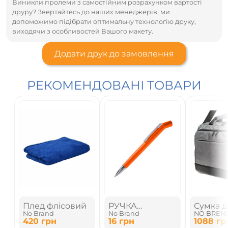
Виникли пролеми з самостійним розрахунком вартості
друру? Звертайтесь до наших менеджерів, ми
допоможимо підібрати оптимальну технологію друку,
виходячи з особливостей Вашого макету.
Додати друк до замовлення
РЕКОМЕНДОВАНІ ТОВАРИ
Плед флісовий
РУЧКА
Сумка д
No Brand
No Brand
NO BREN
ПЛАСТИКОВА З
ноутбук
420
грн
16
грн
1088
гр
МЕТАЛЕВИМ