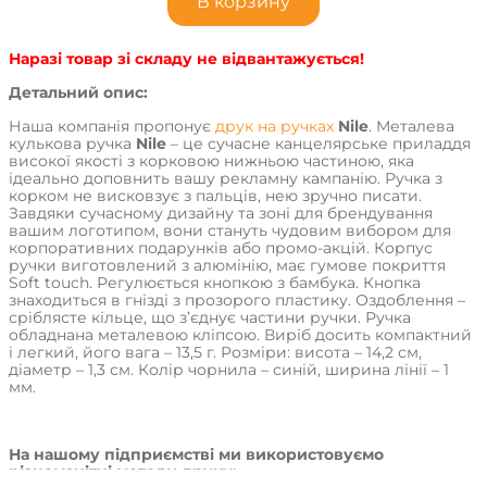
В корзину
Наразі товар зі складу не відвантажується!
Детальний опис:
Наша компанія пропонує
друк на ручках
Nile
. Металева
кулькова ручка
Nile
– це сучасне канцелярське приладдя
високої якості з корковою нижньою частиною, яка
ідеально доповнить вашу рекламну кампанію. Ручка з
корком не висковзує з пальців, нею зручно писати.
Завдяки сучасному дизайну та зоні для брендування
вашим логотипом, вони стануть чудовим вибором для
корпоративних подарунків або промо-акцій. Корпус
ручки виготовлений з алюмінію, має гумове покриття
Soft touch. Регулюється кнопкою з бамбука. Кнопка
знаходиться в гнізді з прозорого пластику. Оздоблення –
сріблясте кільце, що з’єднує частини ручки. Ручка
обладнана металевою кліпсою. Виріб досить компактний
і легкий, його вага – 13,5 г. Розміри: висота – 14,2 см,
діаметр – 1,3 см. Колір чорнила – синій, ширина лінії – 1
мм.
На нашому підприємстві ми використовуємо
різноманітні методи друку: