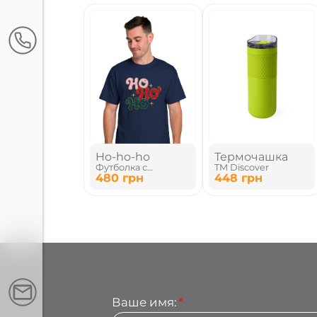
Ho-ho-ho
Термочашка
Футболка с
TM Discover
праздничным
480
грн
448
грн
принтом
Ваше имя:
*