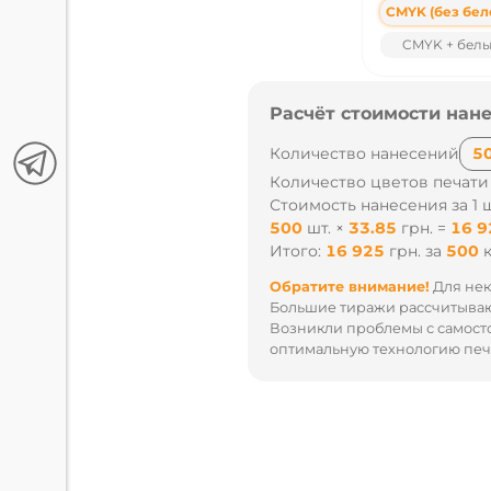
CMYK (без бел
CMYK + бел
Расчёт стоимости нане
Количество нанесений
Количество цветов печати
Стоимость нанесения за 1 ш
500
шт.
×
33.85
грн.
=
16 9
Итого:
16 925
грн.
за
500
Обратите внимание!
Для нек
Большие тиражи рассчитываю
Возникли проблемы с самост
оптимальную технологию печа