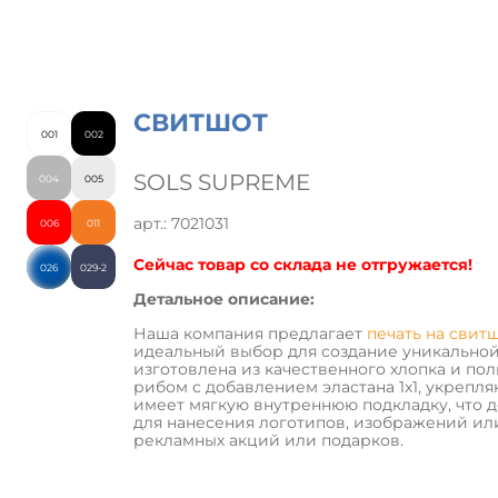
СВИТШОТ
001
002
SOLS SUPREME
004
005
арт.: 7021031
006
011
Сейчас товар со склада не отгружается!
026
029-2
Детальное описание:
Наша компания предлагает
печать на свит
идеальный выбор для создание уникально
изготовлена ​​из качественного хлопка и п
рибом с добавлением эластана 1x1, укрепля
имеет мягкую внутреннюю подкладку, что 
для нанесения логотипов, изображений ил
рекламных акций или подарков.