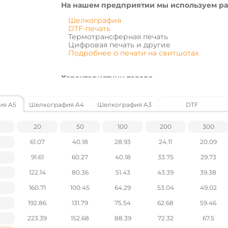
На нашем предприятии мы используем ра
Шелкография
DTF-печать
Термотрансферная печать
Цифровая печать и другие
Подробнее о печати на свитшотах
Характеристики товара
Категория - Свитшоты
Плотность – 280 г/м²
ия A5
Шелкография A4
Шелкография A3
DTF
Материал - 80% хлопок, 20% полиэстер
Стать - Унисекс
Индивидуальная упаковка - нет
20
50
100
200
300
Маленькая упаковка - 5
61.07
Большая упаковка - 25
40.18
28.93
24.11
20.09
91.61
60.27
40.18
33.75
29.73
Цены указаны без учета НДС.
122.14
80.36
51.43
43.39
39.38
Наличие и цены уточняйте у наших менеджер
160.71
100.45
64.29
53.04
49.02
192.86
131.79
75.54
62.68
59.46
223.39
152.68
88.39
72.32
67.5