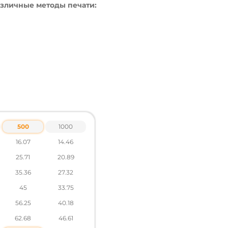
зличные методы печати:
500
1000
16.07
14.46
25.71
20.89
35.36
27.32
ов по тел .: +38 095 931 76 31
45
33.75
56.25
40.18
62.68
46.61