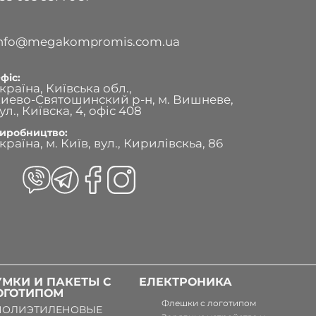
info@megakompromis.com.ua
фіс:
країна, Київська обл.,
иево-Святошинский р-н, м. Вишневе,
ул., Київска, 4, офіс 408
иробництво:
країна, м. Київ, вул., Кирилівскьа, 86
УМКИ И ПАКЕТЫ С
ЕЛЕКТРОНИКА
ОГОТИПОМ
Флешки с логотипом
ПОЛИЭТИЛЕНОВЫЕ