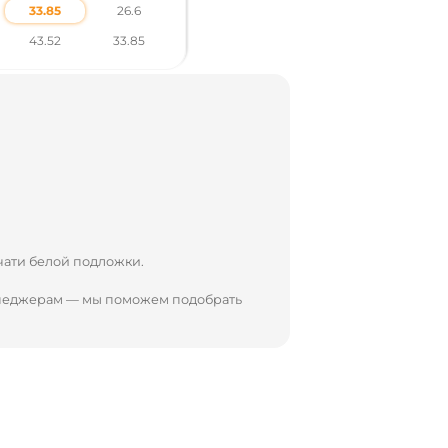
33.85
26.6
43.52
33.85
чати белой подложки.
енеджерам — мы поможем подобрать