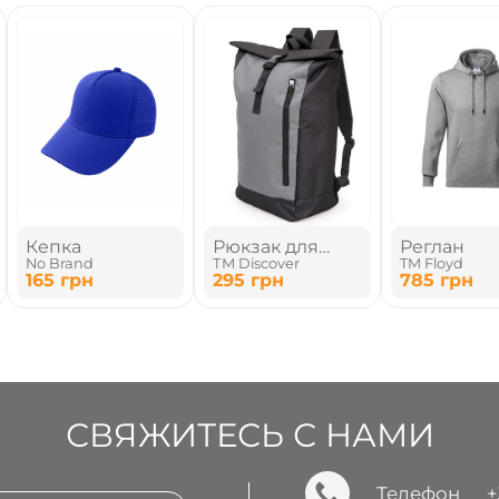
Кепка
Рюкзак для
Реглан
No Brand
ТМ Discover
TM Floyd
ноутбука
165
грн
295
грн
785
грн
СВЯЖИТЕСЬ С НАМИ
Телефон
+