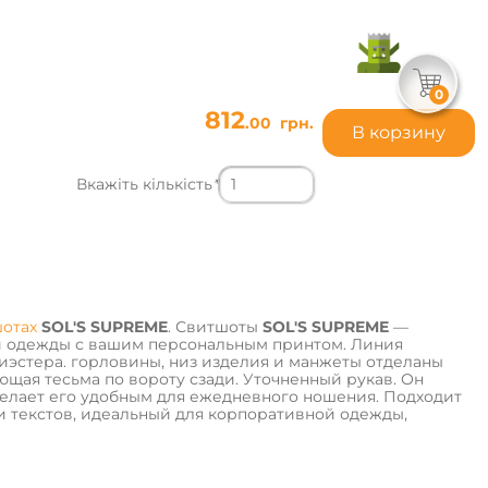
0
812
.00
грн.
В корзину
Вкажіть кількість
*
шотах
SOL'S SUPREME
. Свитшоты
SOL'S SUPREME
—
й одежды с вашим персональным принтом. Линия
олиэстера. горловины, низ изделия и манжеты отделаны
ющая тесьма по вороту сзади. Уточненный рукав. Он
делает его удобным для ежедневного ношения. Подходит
и текстов, идеальный для корпоративной одежды,