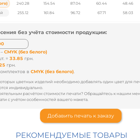
ого)
240.28
154.54
87.04
60.44
48.46
ый
255.12
161.84
96.72
67.71
58.03
сения без учёта стоимости продукции:
 –
CMYK (без белого)
т. =
33.85
грн.
25
грн.
комплектов
в
CMYK (без белого)
.
оторых цветных изделий необходимо добавлять один цвет для пе
тся индивидуально.
оятельным расчётом стоимости печати? Обращайтесь к нашим м
ти с учётом особенностей вашего макета.
Добавить печать к заказу
РЕКОМЕНДУЕМЫЕ ТОВАРЫ