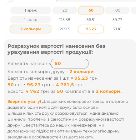
Ціни вказані без урахування ПДВ.
Тираж
20
50
100
Наявність і ціни уточнюйте у наших менеджерів по тел
1 колір
125.58
56.51
39.77
.: +38 095 931 76 31
2 кольори
209.3
95.23
71.16
Розрахунок вартості нанесення без
урахування вартості продукції:
Кількість нанесень
Кількість кольорів друку –
2 кольори
Вартість нанесення за 1 шт. =
95.23
грн.
50
шт.
×
95.23
грн.
=
4 761,5
грн.
Всього:
4 762
грн.
за
50
комплектів
в
2 кольори
.
Зверніть увагу!
Для деяких кольорових товарів потрібно
додавати один колір для друку білої основи.
Більша кількість друку розраховується індивідкально.
Виникли пролеми з самостійним розрахунком вартості
друру? Звертайтесь до наших менеджерів, ми
допоможимо підібрати оптимальну технологію друку,
виходячи з особливостей Вашого макету.