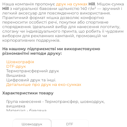
Наша компанія пропонує
друк на сумках
Hill
. Мішок-сумка
Hill
з натуральної бавовни щільністю 140 г/м² — зручний і
легкий аксесуар для повсякденного використання.
Практичний формат мішка дозволяє комфортно
переносити особисті речі, покупки або спортивне
спорядження. Ідеальний вибір для нанесення логотипу,
слогану чи індивідуального принта, що робить її чудовим
вибором для рекламних кампаній, промоакцій чи
корпоративних подарунків.
На нашому підприємстві ми використовуємо
різноманітні методи друку:
Шовкографія
DTF-друк
Термотрансферний друк
Вишивка
Цифровий друк та інші.
Детальніше про друк на еко-сумках
Характеристики товару
Група нанесення - Термотрансфер, шовкодрук,
вишивка
Матеріал - бавовна
Розмір виробу - 38 х 42 см
ТМ - Discover
Щільність - 140 г/м2
Шовкодрук
DTF