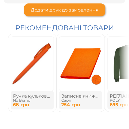
Додати друк до замовлення
РЕКОМЕНДОВАНІ ТОВАРИ
Ручка кулькова
Записна книжка
РЕГЛА
No Brand
Capri
ROLY
з soft-touch
А5 гнучка
68
грн
254
грн
693
грн
поверхнею